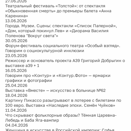
27.06.2026
Театральный фестиваль «Толстой»: от спектакля
«Обыкновенная смерть» до премьеры балета «Анна
Каренина»
13.06.2026
Города. Музеи. Сцены: спектакли «Список Паперной»,
«Дом, который покинул Лев» и «Диорама Василия
Поленова "Вокруг света"»
30.05.2026
Форум-фестиваль социального театра «Особый взгляд».
Говорим о социокультурной инклюзии
23.05.2026
Режиссер и основатель проекта А39 Григорий Добрыгин о
выставке а39 + 1
16.05.2026
Говорим про «Контур» и «Контур.Фото» — ярмарки
графики и фотографии
25.04.2026
Выставка «Вместе» — искусство в больнице №62
18.04.2026
Картину Пикассо разыгрывают в лотерее с билетами по
100 евро. Выставка «Наследие эпохи. Семён Чуйков»
11.04.2026
Что скрывают фольклорные образы? Тёмная Царевна-
Лебедь и Баба Яга-вампир
04.04.2026
Женщина в искусстве в Российской империи: Софья