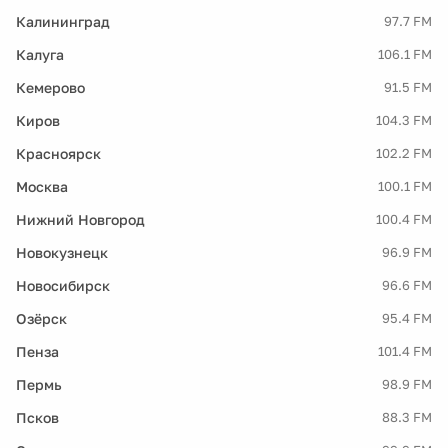
Калининград
97.7 FM
Калуга
106.1 FM
Кемерово
91.5 FM
Киров
104.3 FM
Красноярск
102.2 FM
Москва
100.1 FM
Нижний Новгород
100.4 FM
Новокузнецк
96.9 FM
Новосибирск
96.6 FM
Озёрск
95.4 FM
Пенза
101.4 FM
Пермь
98.9 FM
Псков
88.3 FM