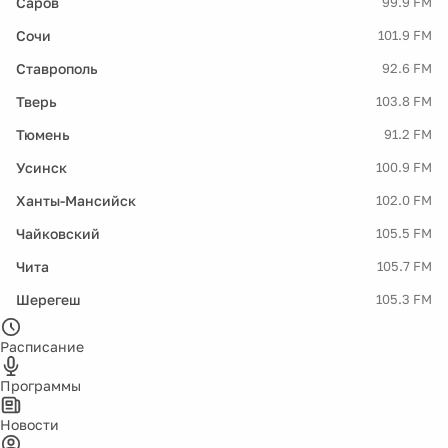
Саров
99.9 FM
Сочи
101.9 FM
Ставрополь
92.6 FM
Тверь
103.8 FM
Тюмень
91.2 FM
Усинск
100.9 FM
Ханты-Мансийск
102.0 FM
Чайковский
105.5 FM
Чита
105.7 FM
Шерегеш
105.3 FM
Расписание
Программы
Новости