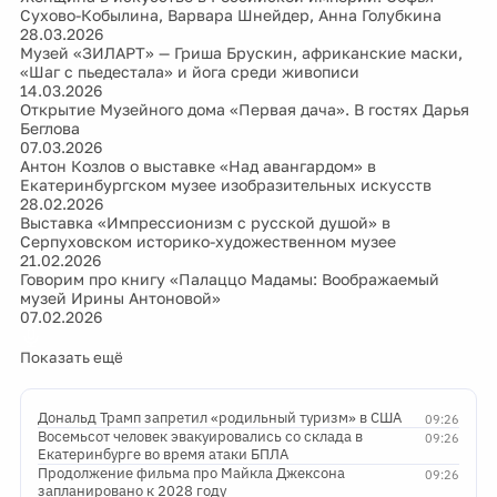
Сухово-Кобылина, Варвара Шнейдер, Анна Голубкина
28.03.2026
Музей «ЗИЛАРТ» — Гриша Брускин, африканские маски,
«Шаг с пьедестала» и йога среди живописи
14.03.2026
Открытие Музейного дома «Первая дача». В гостях Дарья
Беглова
07.03.2026
Антон Козлов о выставке «Над авангардом» в
Екатеринбургском музее изобразительных искусств
28.02.2026
Выставка «Импрессионизм с русской душой» в
Серпуховском историко-художественном музее
21.02.2026
Говорим про книгу «Палаццо Мадамы: Воображаемый
музей Ирины Антоновой»
07.02.2026
Показать ещё
Дональд Трамп запретил «родильный туризм» в США
09:26
Восемьсот человек эвакуировались со склада в
09:26
Екатеринбурге во время атаки БПЛА
Продолжение фильма про Майкла Джексона
09:26
запланировано к 2028 году