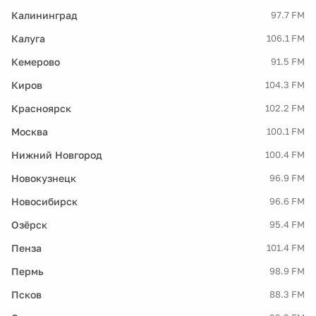
Калининград
97.7 FM
Калуга
106.1 FM
Кемерово
91.5 FM
Киров
104.3 FM
Красноярск
102.2 FM
Москва
100.1 FM
Нижний Новгород
100.4 FM
Новокузнецк
96.9 FM
Новосибирск
96.6 FM
Озёрск
95.4 FM
Пенза
101.4 FM
Пермь
98.9 FM
Псков
88.3 FM