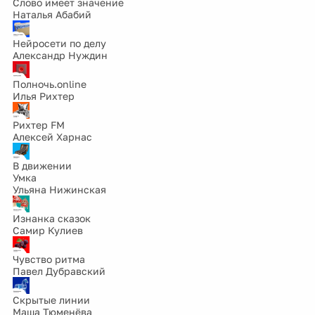
Слово имеет значение
Наталья Абабий
Нейросети по делу
Александр Нуждин
Полночь.online
Илья Рихтер
Рихтер FM
Алексей Харнас
В движении
Умка
Ульяна Нижинская
Изнанка сказок
Самир Кулиев
Чувство ритма
Павел Дубравский
Скрытые линии
Маша Тюменёва