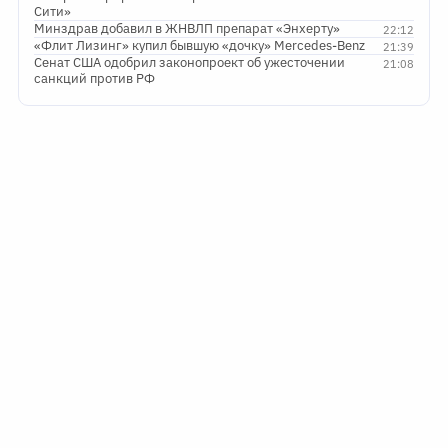
Сити»
Минздрав добавил в ЖНВЛП препарат «Энхерту»
22:12
«Флит Лизинг» купил бывшую «дочку» Mercedes-Benz
21:39
Сенат США одобрил законопроект об ужесточении
21:08
санкций против РФ