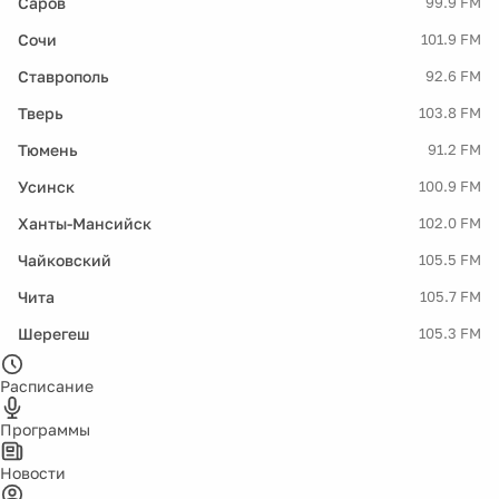
Саров
99.9 FM
Сочи
101.9 FM
Ставрополь
92.6 FM
Тверь
103.8 FM
Тюмень
91.2 FM
Усинск
100.9 FM
Ханты-Мансийск
102.0 FM
Чайковский
105.5 FM
Чита
105.7 FM
Шерегеш
105.3 FM
Расписание
Программы
Новости