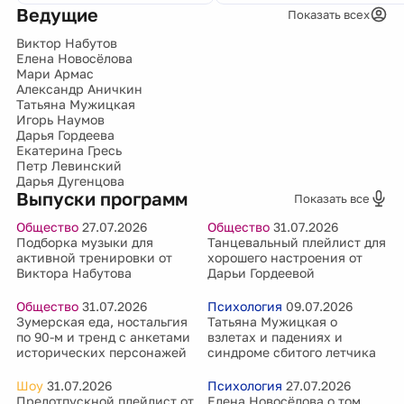
Ведущие
Показать всех
Виктор Набутов
Елена Новосёлова
Мари Армас
Александр Аничкин
Татьяна Мужицкая
Игорь Наумов
Дарья Гордеева
Екатерина Гресь
Петр Левинский
Дарья Дугенцова
Выпуски программ
Показать все
Общество
27.07.2026
Общество
31.07.2026
Подборка музыки для
Танцевальный плейлист для
активной тренировки от
хорошего настроения от
Виктора Набутова
Дарьи Гордеевой
Общество
31.07.2026
Психология
09.07.2026
Зумерская еда, ностальгия
Татьяна Мужицкая о
по 90-м и тренд с анкетами
взлетах и падениях и
исторических персонажей
синдроме сбитого летчика
Шоу
31.07.2026
Психология
27.07.2026
Предотпускной плейлист от
Елена Новосёлова о том,