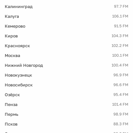
Калининград
97.7 FM
Калуга
106.1 FM
Кемерово
91.5 FM
Киров
104.3 FM
Красноярск
102.2 FM
Москва
100.1 FM
Нижний Новгород
100.4 FM
Новокузнецк
96.9 FM
Новосибирск
96.6 FM
Озёрск
95.4 FM
Пенза
101.4 FM
Пермь
98.9 FM
Псков
88.3 FM