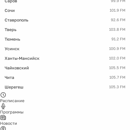
Саров
99.9 FM
Сочи
101.9 FM
Ставрополь
92.6 FM
Тверь
103.8 FM
Тюмень
91.2 FM
Усинск
100.9 FM
Ханты-Мансийск
102.0 FM
Чайковский
105.5 FM
Чита
105.7 FM
Шерегеш
105.3 FM
Расписание
Программы
Новости