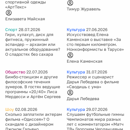
спортивной одежды
«АртТекс»
Тимур Журавель
Елизавета Майская
Спорт
28.07.2026
Культура
27.06.2026
Гири, хулахуп, диск для
Искусствовед Елена
фитнеса, пружинный
Каменская о выставке «За
эспандер — архаизм или
сто первым километром.
актуальное оборудование?
Нонконформисты в Тарусе»
О сладостях без сахара
Елена Каменская
Общество
22.07.2026
Культура
31.07.2026
Бимбо-стоицизм и другие
Режиссер и сценарист
философские течения
Дарья Лебедева о фильме
зумеров. В гостях ведущие
«Сводишь с ума»
программы «20/40» Лиса
Мердесси и Артём Сергеев
Дарья Лебедева
Шоу
02.08.2026
Культура
29.07.2026
Сколько заплатили актерам
Слушаем футбольные гимны
фильма «Одиссея»? О
Чемпионатов мира разных
скандале с дизайнером
лет с комментатором «Матч
Джоном Гальяно
ТВ» Георгием Черданцевым