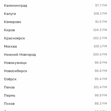
Калининград
97.7 FM
Калуга
106.1 FM
Кемерово
91.5 FM
Киров
104.3 FM
Красноярск
102.2 FM
Москва
100.1 FM
Нижний Новгород
100.4 FM
Новокузнецк
96.9 FM
Новосибирск
96.6 FM
Озёрск
95.4 FM
Пенза
101.4 FM
Пермь
98.9 FM
Псков
88.3 FM