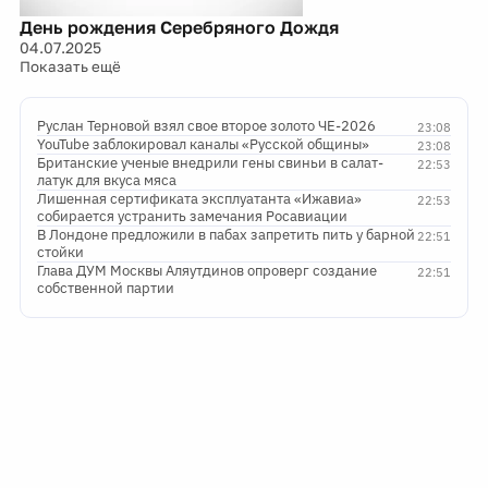
День рождения Серебряного Дождя
04.07.2025
Показать ещё
Руслан Терновой взял свое второе золото ЧЕ-2026
23:08
YouTube заблокировал каналы «Русской общины»
23:08
Британские ученые внедрили гены свиньи в салат-
22:53
латук для вкуса мяса
Лишенная сертификата эксплуатанта «Ижавиа»
22:53
собирается устранить замечания Росавиации
В Лондоне предложили в пабах запретить пить у барной
22:51
стойки
Глава ДУМ Москвы Аляутдинов опроверг создание
22:51
собственной партии