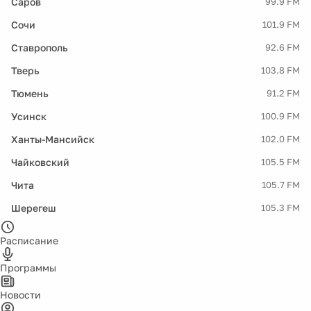
Саров
99.9 FM
Сочи
101.9 FM
Ставрополь
92.6 FM
Тверь
103.8 FM
Тюмень
91.2 FM
Усинск
100.9 FM
Ханты-Мансийск
102.0 FM
Чайковский
105.5 FM
Чита
105.7 FM
Шерегеш
105.3 FM
Расписание
Программы
Новости