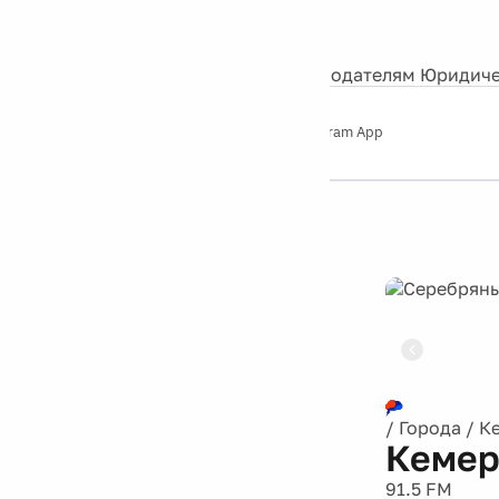
События
Контакты
О нас
Экскурсии
Silver Studio
Рекламодателям
Юридиче
Слушайте
App Store
Google Play
Telegram App
Серебряный
дождь
12+
Реклама
/
Города
/
К
Кемер
91.5 FM