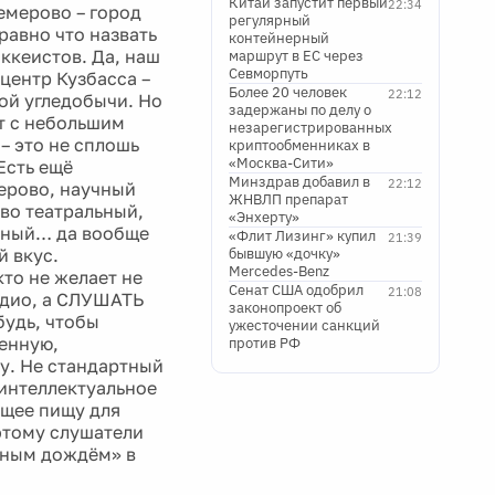
Китай запустит первый
22:34
емерово – город
регулярный
 равно что назвать
контейнерный
ккеистов. Да, наш
маршрут в ЕС через
Севморпуть
 центр Кузбасса –
Более 20 человек
22:12
ой угледобычи. Но
задержаны по делу о
от с небольшим
незарегистрированных
– это не сплошь
криптообменниках в
«Москва-Сити»
Есть ещё
Минздрав добавил в
22:12
ерово, научный
ЖНВЛП препарат
во театральный,
«Энхерту»
вный… да вообще
«Флит Лизинг» купил
21:39
й вкус.
бывшую «дочку»
Mercedes-Benz
кто не желает не
Сенат США одобрил
21:08
адио, а СЛУШАТЬ
законопроект об
будь, чтобы
ужесточении санкций
венную,
против РФ
у. Не стандартный
 интеллектуальное
ющее пищу для
тому слушатели
ряным дождём» в