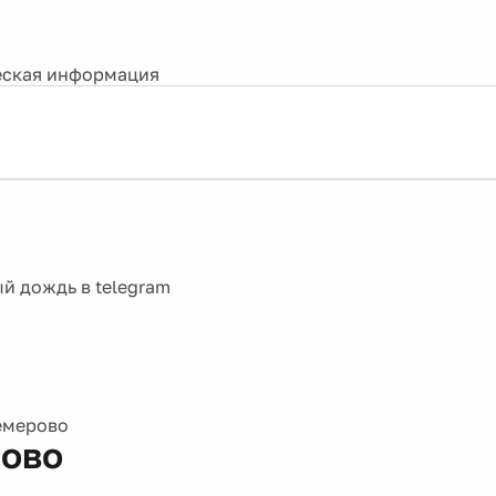
ская информация
емерово
ово