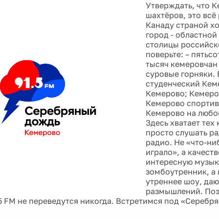
Утверждать, что К
шахтёров, это всё
Канаду страной хо
город - областной
столицы российск
поверьте: – пятьс
тысяч кемеровчан 
суровые горняки. 
студенческий Кем
Кемерово; Кемеро
Кемерово спорти
Кемерово на любо
Здесь хватает тех 
просто слушать р
радио. Не «что-ни
играло», а качест
интересную музык
зомбоутренник, а
утреннее шоу, да
размышлений. Поэ
,5 FM не переведутся никогда. Встретимся под «Сереб