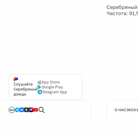
Серебряный
Частота: 91,
App Store
Слушайте
Google Play
Серебряный
Telegram App
дождь
О НАС
ЭКСК
12+