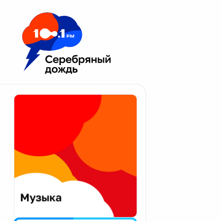
Москва 100.1 FM
Апатиты
Астрахань
Волгоград
Вологда
Екатеринбург
Иваново
Казань
Калининград
Калуга