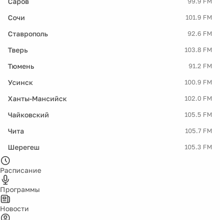
Саров
99.9 FM
Сочи
101.9 FM
Ставрополь
92.6 FM
Тверь
103.8 FM
Тюмень
91.2 FM
Усинск
100.9 FM
Ханты-Мансийск
102.0 FM
Чайковский
105.5 FM
Чита
105.7 FM
Шерегеш
105.3 FM
Расписание
Программы
Новости