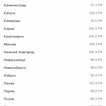
Калининград
97.7 FM
Калуга
106.1 FM
Кемерово
91.5 FM
Киров
104.3 FM
Красноярск
102.2 FM
Москва
100.1 FM
Нижний Новгород
100.4 FM
Новокузнецк
96.9 FM
Новосибирск
96.6 FM
Озёрск
95.4 FM
Пенза
101.4 FM
Пермь
98.9 FM
Псков
88.3 FM