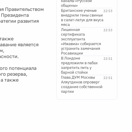
каналы «Русской
общины»
ая Правительством
Британские ученые
22:53
ю Президента
внедрили гены свиньи
в салат-латук для вкуса
атегии развития
мяса
Лишенная
22:53
сертификата
 также
эксплуатанта
«Ижавиа» собирается
лавание является
устранить замечания
м,
Росавиации
сности.
В Лондоне
22:51
предложили в пабах
ого потенциала
запретить пить у
барной стойки
го резерва,
Глава ДУМ Москвы
22:51
 а также
Аляутдинов опроверг
создание собственной
партии