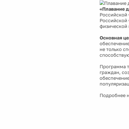
«Плавание д
Российской 
Российской 
физической 
Основная ц
обеспечение
не только с
способствую
Программа т
граждан, со
обеспечение
популяризац
Подробнее 