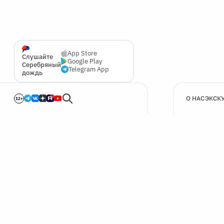
App Store
Слушайте
Google Play
Серебряный
Telegram App
дождь
О НАС
ЭКСК
12+