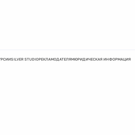
УРСИИ
SILVER STUDIO
РЕКЛАМОДАТЕЛЯМ
ЮРИДИЧЕСКАЯ ИНФОРМАЦИЯ