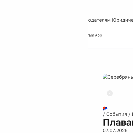
События
Контакты
О нас
Экскурсии
Silver Studio
Рекламодателям
Юридиче
Слушайте
App Store
Google Play
Telegram App
Серебряный
дождь
12+
Реклама
/
События
/
Плава
07.07.2026