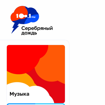
Москва 100.1 FM
Апатиты
Астрахань
Волгоград
Вологда
Екатеринбург
Иваново
Казань
Калининград
Калуга