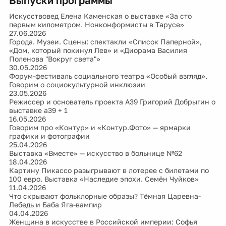
Выпуски программы
Искусствовед Елена Каменская о выставке «За сто
первым километром. Нонконформисты в Тарусе»
27.06.2026
Города. Музеи. Сцены: спектакли «Список Паперной»,
«Дом, который покинул Лев» и «Диорама Василия
Поленова "Вокруг света"»
30.05.2026
Форум-фестиваль социального театра «Особый взгляд».
Говорим о социокультурной инклюзии
23.05.2026
Режиссер и основатель проекта А39 Григорий Добрыгин о
выставке а39 + 1
16.05.2026
Говорим про «Контур» и «Контур.Фото» — ярмарки
графики и фотографии
25.04.2026
Выставка «Вместе» — искусство в больнице №62
18.04.2026
Картину Пикассо разыгрывают в лотерее с билетами по
100 евро. Выставка «Наследие эпохи. Семён Чуйков»
11.04.2026
Что скрывают фольклорные образы? Тёмная Царевна-
Лебедь и Баба Яга-вампир
04.04.2026
Женщина в искусстве в Российской империи: Софья