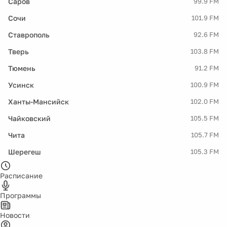
Саров
99.9 FM
Сочи
101.9 FM
Ставрополь
92.6 FM
Тверь
103.8 FM
Тюмень
91.2 FM
Усинск
100.9 FM
Ханты-Мансийск
102.0 FM
Чайковский
105.5 FM
Чита
105.7 FM
Шерегеш
105.3 FM
Расписание
Программы
Новости