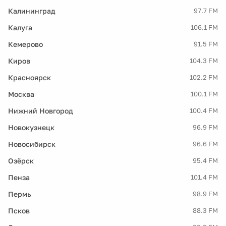
Калининград
97.7 FM
Калуга
106.1 FM
Кемерово
91.5 FM
Киров
104.3 FM
Красноярск
102.2 FM
Москва
100.1 FM
Нижний Новгород
100.4 FM
Новокузнецк
96.9 FM
Новосибирск
96.6 FM
Озёрск
95.4 FM
Пенза
101.4 FM
Пермь
98.9 FM
Псков
88.3 FM