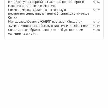
Китай запустит первый регулярный контейнерный
22:34
маршрут в ЕС через Севморпуть
Более 20 человек задержаны по делу о
22:12
незарегистрированных криптообменниках в «Москва-
Сити»
Минздрав добавил в ЖНВЛП препарат «Энхерту»
22:12
«Флит Лизинг» купил бывшую «дочку» Mercedes-Benz
21:39
Сенат США одобрил законопроект об ужесточении
21:08
санкций против РФ