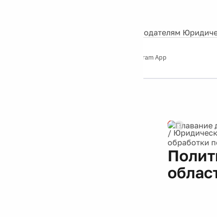
События
Контакты
О нас
Экскурсии
Silver Studio
Рекламодателям
Юридиче
Слушайте
App Store
Google Play
Telegram App
Серебряный
дождь
12+
/
Юридическ
обработки 
Полит
облас