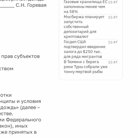
Газовые хранилища ЕС
15:47
______ С.Н. Горевая
заполнены менее чем
на 58%
Мосбиржа планирует
15:47
запустить
собственный
депозитарий для
криптовалют
Госдеп США
15:47
подтвердил введение
залога до $250 тыс.
 прав субъектов
для ряда мигрантов
В Тюмени с берега
15:47
реки Туры собрали уже
ством
тонну мертвой рыбы
ботки
нципы и условия
дождь» (далее –
стве.
ями Федерального
акон), иных
кже принятых в