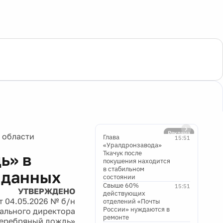
Реклама
 области
Глава
15:51
«Уралдронзавода»
Ткачук после
ь» в
покушения находится
в стабильном
 данных
состоянии
Свыше 60%
15:51
УТВЕРЖДЕНО
действующих
т 04.05.2026 № б/н
отделений «Почты
России» нуждаются в
ального директора
ремонте
еребряный дождь»