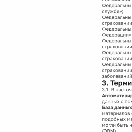
Федеральный
службе»;
Федеральный
страховании
Федеральный
Федерации»
Федеральный
страховании
Федеральный
страховании
Федеральный
страховании
заболеваний
3. Терм
3.1. В наст
Автоматизир
данных с по
База данных
материалов 
подобных ма
могли быть 
(ЭВМ).