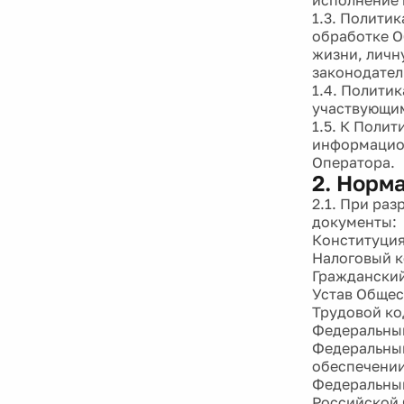
1.3. Полити
обработке О
жизни, личн
законодател
1.4. Полити
участвующим
1.5. К Поли
информацион
Оператора.
2. Норм
2.1. При ра
документы:
Конституция
Налоговый к
Гражданский
Устав Общес
Трудовой ко
Федеральный
Федеральный
обеспечении
Федеральный
Российской