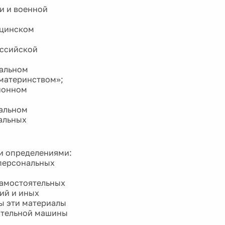
и и военной
ицинском
оссийской
иальном
 материнством»;
сионном
иальном
альных
и определениями:
персональных
самостоятельных
ий и иных
ы эти материалы
ительной машины