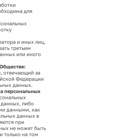
аботки
обходима для
рсональных
ботку
атора и иных лиц,
вать третьим
анных или иного
 Обществе:
, отвечающий за
ийской Федерации
льных данных.
ка персональных
сональных
данных, либо
ми данными, как
альных данных в
яются при
ных не может быть
 только на том