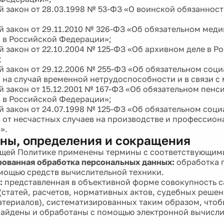
 закон от 28.03.1998 № 53-ФЗ «О воинской обязанност
 закон от 29.11.2010 № 326-ФЗ «Об обязательном мед
 в Российской Федерации»;
 закон от 22.10.2004 № 125-ФЗ «Об архивном деле в Р
;
 закон от 29.12.2006 № 255-ФЗ «Об обязательном соц
 на случай временной нетрудоспособности и в связи с
 закон от 15.12.2001 № 167-ФЗ «Об обязательном пен
 в Российской Федерации»;
 закон от 24.07.1998 № 125-ФЗ «Об обязательном соц
 от несчастных случаев на производстве и профессион
».
ины, определения и сокращения
оящей Политике применены термины с соответствующим
ованная обработка персональных данных:
обработка 
мощью средств вычислительной техники.
:
представленная в объективной форме совокупность 
(статей, расчетов, нормативных актов, судебных решен
териалов), систематизированных таким образом, чтоб
найдены и обработаны с помощью электронной вычисл