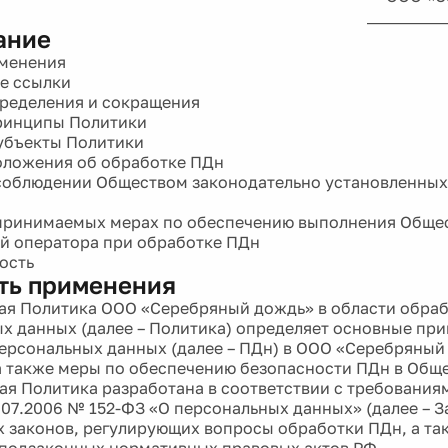
__________
ание
именения
е ссылки
ределения и сокращения
ринципы Политики
убъекты Политики
оложения об обработке ПДн
соблюдении Обществом законодательно установленных
 принимаемых мерах по обеспечению выполнения Обще
й оператора при обработке ПДн
ость
сть применения
щая Политика ООО «Серебряный дождь» в области обра
х данных (далее – Политика) определяет основные при
ерсональных данных (далее – ПДн) в ООО «Серебряный 
а также меры по обеспечению безопасности ПДн в Обще
щая Политика разработана в соответствии с требовани
7.07.2006 № 152-ФЗ «О персональных данных» (далее – З
 законов, регулирующих вопросы обработки ПДн, а та
подзаконных нормативных правовых актов РФ.