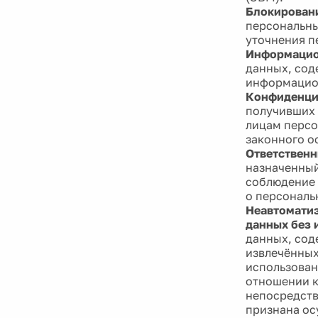
Блокирован
персональны
уточнения п
Информацио
данных, сод
информацион
Конфиденци
получивших 
лицам персо
законного о
Ответственн
назначенный
соблюдение 
о персональ
Неавтоматиз
данных без 
данных, сод
извлечённых
использован
отношении к
непосредств
признана ос