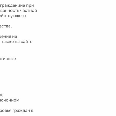
и гражданина при
овенность частной
действующего
ества,
щения на
 также на сайте
ативные
»;
енсионном
ровья граждан в