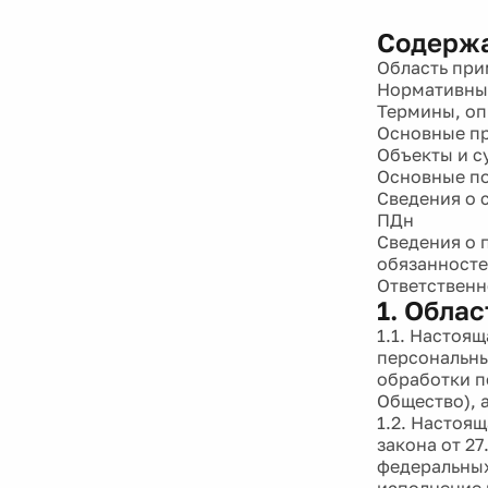
Содерж
Область пр
Нормативны
Термины, оп
Основные п
Объекты и с
Основные п
Сведения о 
ПДн
Сведения о
обязанносте
Ответственн
1. Обла
1.1. Настоя
персональны
обработки п
Общество), 
1.2. Настоя
закона от 2
федеральных
исполнение 