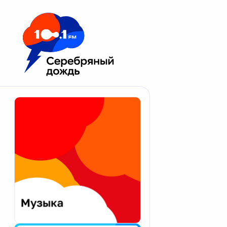
Москва 100.1 FM
Апатиты
Астрахань
Волгоград
Вологда
Екатеринбург
Иваново
Казань
Калининград
Калуга