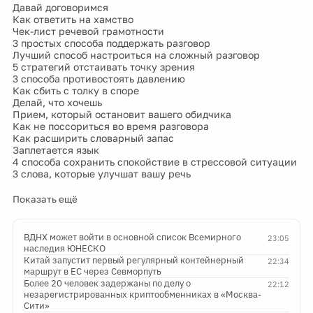
Давай договоримся
Как ответить на хамство
Чек-лист речевой грамотности
3 простых способа поддержать разговор
Лучший способ настроиться на сложный разговор
5 стратегий отстаивать точку зрения
3 способа противостоять давлению
Как сбить с толку в споре
Делай, что хочешь
Прием, который остановит вашего обидчика
Как не поссориться во время разговора
Как расширить словарный запас
Заплетается язык
4 способа сохранить спокойствие в стрессовой ситуации
3 слова, которые улучшат вашу речь
Показать ещё
ВДНХ может войти в основной список Всемирного
23:05
наследия ЮНЕСКО
Китай запустит первый регулярный контейнерный
22:34
маршрут в ЕС через Севморпуть
Более 20 человек задержаны по делу о
22:12
незарегистрированных криптообменниках в «Москва-
Сити»