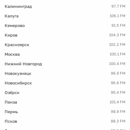
Калининград
97.7 FM
Калуга
106.1 FM
Кемерово
91.5 FM
Киров
104.3 FM
Красноярск
102.2 FM
Москва
100.1 FM
Нижний Новгород
100.4 FM
Новокузнецк
96.9 FM
Новосибирск
96.6 FM
Озёрск
95.4 FM
Пенза
101.4 FM
Пермь
98.9 FM
Псков
88.3 FM