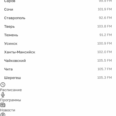
Саров
99.9 FM
Сочи
101.9 FM
Ставрополь
92.6 FM
Тверь
103.8 FM
Тюмень
91.2 FM
Усинск
100.9 FM
Ханты-Мансийск
102.0 FM
Чайковский
105.5 FM
Чита
105.7 FM
Шерегеш
105.3 FM
Расписание
Программы
Новости