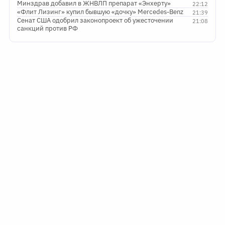
Минздрав добавил в ЖНВЛП препарат «Энхерту»
22:12
«Флит Лизинг» купил бывшую «дочку» Mercedes-Benz
21:39
Сенат США одобрил законопроект об ужесточении
21:08
санкций против РФ