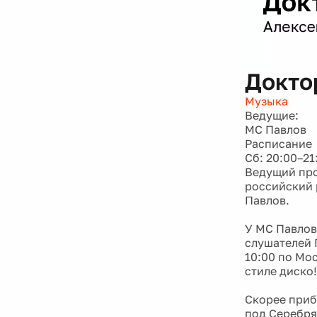
Докто
Музыка
Ведущие:
МС Павлов
Расписание
Сб: 20:00–21
Ведущий про
российский 
Павлов.
У МС Павлов
слушателей
10:00 по Мо
стиле диско!
Скорее приб
под Серебря