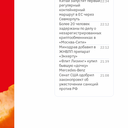
Китай запустит первый
22:34
регулярный
контейнерный
маршрут в ЕС через
Севморпуть
Более 20 человек
22:12
задержаны по делу о
незарегистрированных
криптообменниках в
«Москва-Сити»
Минздрав добавил в
22:12
ЖНВЛП препарат
«Энхерту»
«Флит Лизинг» купил
21:39
бывшую «дочку»
Mercedes-Benz
Сенат США одобрил
21:08
законопроект об
ужесточении санкций
против РФ