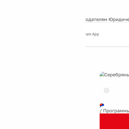
События
Контакты
О нас
Экскурсии
Silver Studio
Рекламодателям
Юридиче
Слушайте
App Store
Google Play
Telegram App
Серебряный
дождь
12+
Реклама
/
Программ