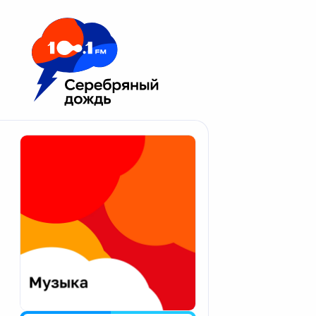
Москва 100.1 FM
Апатиты
Астрахань
Волгоград
Вологда
Екатеринбург
Иваново
Казань
Калининград
Калуга