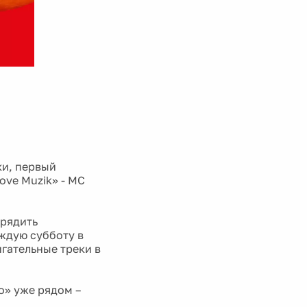
ки, первый
ove Muzik» - МС
арядить
ждую субботу в
гательные треки в
о» уже рядом –