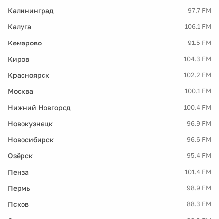
Калининград
97.7 FM
Калуга
106.1 FM
Кемерово
91.5 FM
Киров
104.3 FM
Красноярск
102.2 FM
Москва
100.1 FM
Нижний Новгород
100.4 FM
Новокузнецк
96.9 FM
Новосибирск
96.6 FM
Озёрск
95.4 FM
Пенза
101.4 FM
Пермь
98.9 FM
Псков
88.3 FM