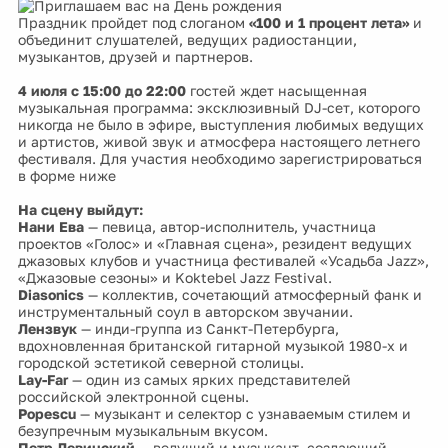
Праздник пройдет под слоганом
«100 и 1 процент лета»
и
объединит слушателей, ведущих радиостанции,
музыкантов, друзей и партнеров.
4 июля c 15:00 до 22:00
гостей ждет насыщенная
музыкальная программа: эксклюзивный DJ-сет, которого
никогда не было в эфире, выступления любимых ведущих
и артистов, живой звук и атмосфера настоящего летнего
фестиваля. Для участия необходимо зарегистрироваться
в форме ниже
На сцену выйдут:
Нани Ева
— певица, автор-исполнитель, участница
проектов «Голос» и «Главная сцена», резидент ведущих
джазовых клубов и участница фестивалей «Усадьба Jazz»,
«Джазовые сезоны» и Koktebel Jazz Festival.
Diasonics
— коллектив, сочетающий атмосферный фанк и
инструментальный соул в авторском звучании.
Лензвук
— инди-группа из Санкт-Петербурга,
вдохновленная британской гитарной музыкой 1980-х и
городской эстетикой северной столицы.
Lay-Far
— один из самых ярких представителей
российской электронной сцены.
Popescu
— музыкант и селектор с узнаваемым стилем и
безупречным музыкальным вкусом.
Петр Левинский
— ведущий и музыкант, создающий