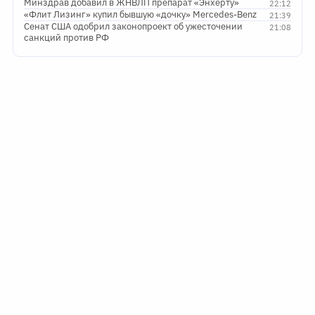
Минздрав добавил в ЖНВЛП препарат «Энхерту»
22:12
«Флит Лизинг» купил бывшую «дочку» Mercedes-Benz
21:39
Сенат США одобрил законопроект об ужесточении
21:08
санкций против РФ