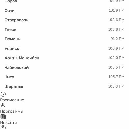
Саров
99.9 FM
Сочи
101.9 FM
Ставрополь
92.6 FM
Тверь
103.8 FM
Тюмень
91.2 FM
Усинск
100.9 FM
Ханты-Мансийск
102.0 FM
Чайковский
105.5 FM
Чита
105.7 FM
Шерегеш
105.3 FM
Расписание
Программы
Новости