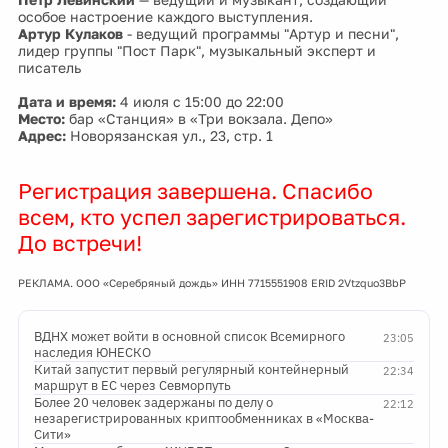
особое настроение каждого выступления.
Артур Кулаков
- ведущий программы "Артур и песни",
лидер группы "Пост Парк", музыкальный эксперт и
писатель
Дата и время:
4 июля с 15:00 до 22:00
Место:
бар «Станция» в «Три вокзала. Депо»
Адрес:
Новорязанская ул., 23, стр. 1
Регистрация завершена. Спасибо
всем, кто успел зарегистрироваться.
До встречи!
РЕКЛАМА. ООО «Серебряный дождь» ИНН 7715551908 ERID 2Vtzquo3BbP
ВДНХ может войти в основной список Всемирного
23:05
наследия ЮНЕСКО
Китай запустит первый регулярный контейнерный
22:34
маршрут в ЕС через Севморпуть
Более 20 человек задержаны по делу о
22:12
незарегистрированных криптообменниках в «Москва-
Сити»