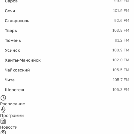
Саров
99.9 FM
Сочи
101.9 FM
Ставрополь
92.6 FM
Тверь
103.8 FM
Тюмень
91.2 FM
Усинск
100.9 FM
Ханты-Мансийск
102.0 FM
Чайковский
105.5 FM
Чита
105.7 FM
Шерегеш
105.3 FM
Расписание
Программы
Новости