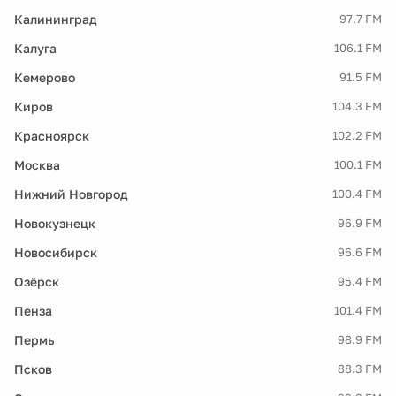
Калининград
97.7 FM
Калуга
106.1 FM
Кемерово
91.5 FM
Киров
104.3 FM
Красноярск
102.2 FM
Москва
100.1 FM
Нижний Новгород
100.4 FM
Новокузнецк
96.9 FM
Новосибирск
96.6 FM
Озёрск
95.4 FM
Пенза
101.4 FM
Пермь
98.9 FM
Псков
88.3 FM