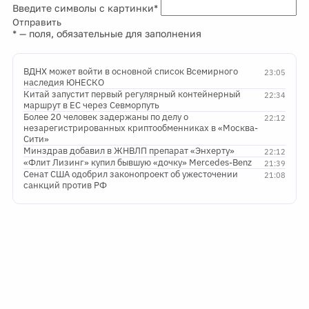
Введите символы с картинки
*
Отправить
*
— поля, обязательные для заполнения
ВДНХ может войти в основной список Всемирного
23:05
наследия ЮНЕСКО
Китай запустит первый регулярный контейнерный
22:34
маршрут в ЕС через Севморпуть
Более 20 человек задержаны по делу о
22:12
незарегистрированных криптообменниках в «Москва-
Сити»
Минздрав добавил в ЖНВЛП препарат «Энхерту»
22:12
«Флит Лизинг» купил бывшую «дочку» Mercedes-Benz
21:39
Сенат США одобрил законопроект об ужесточении
21:08
санкций против РФ