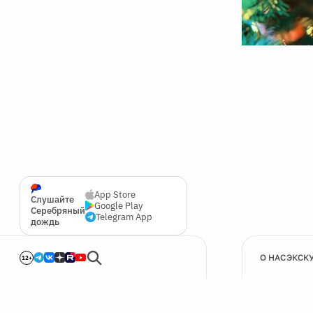
App Store
Слушайте
Google Play
Серебряный
Telegram App
дождь
О НАС
ЭКСК
12+