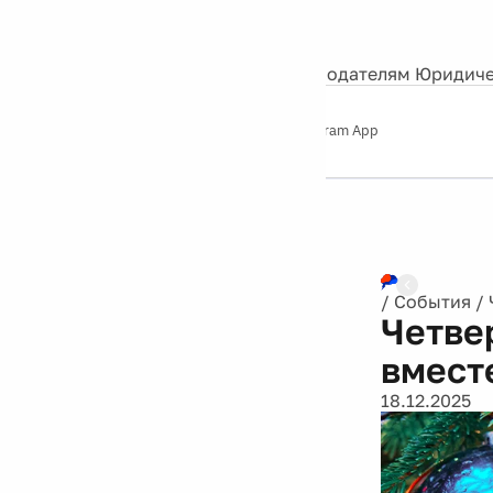
События
Контакты
О нас
Экскурсии
Silver Studio
Рекламодателям
Юридиче
Слушайте
App Store
Google Play
Telegram App
Серебряный
дождь
12+
/
События
/
Четве
вмест
18.12.2025