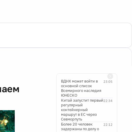
ВДНХ может войти в
23:05
наем
основной список
Всемирного наследия
ЮНЕСКО
Китай запустит первый
22:34
регулярный
контейнерный
маршрут в ЕС через
Севморпуть
Более 20 человек
22:12
задержаны по делу о