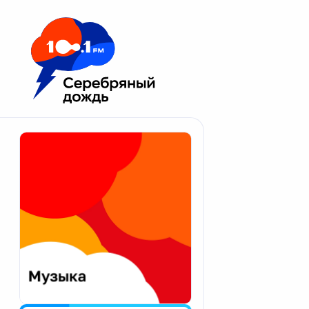
Москва 100.1 FM
Апатиты
Астрахань
Волгоград
Вологда
Екатеринбург
Иваново
Казань
Калининград
Калуга