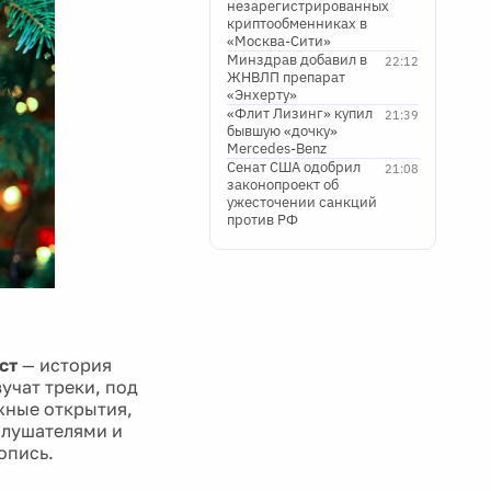
незарегистрированных
криптообменниках в
«Москва-Сити»
Минздрав добавил в
22:12
ЖНВЛП препарат
«Энхерту»
«Флит Лизинг» купил
21:39
бывшую «дочку»
Mercedes-Benz
Сенат США одобрил
21:08
законопроект об
ужесточении санкций
против РФ
ст
— история
учат треки, под
жные открытия,
слушателями и
опись.