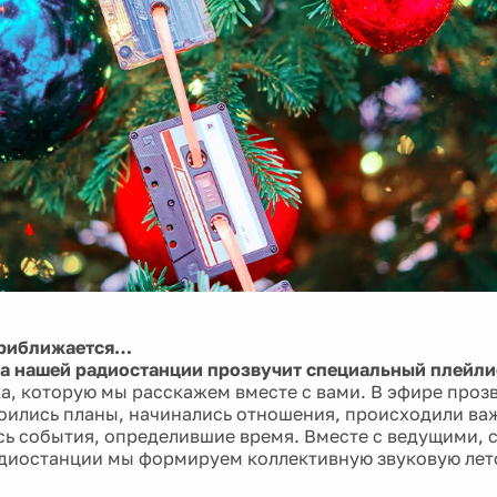
приближается…
на нашей радиостанции прозвучит специальный плейли
ка, которую мы расскажем вместе с вами. В эфире прозв
оились планы, начинались отношения, происходили ва
ь события, определившие время. Вместе с ведущими, 
диостанции мы формируем коллективную звуковую лет