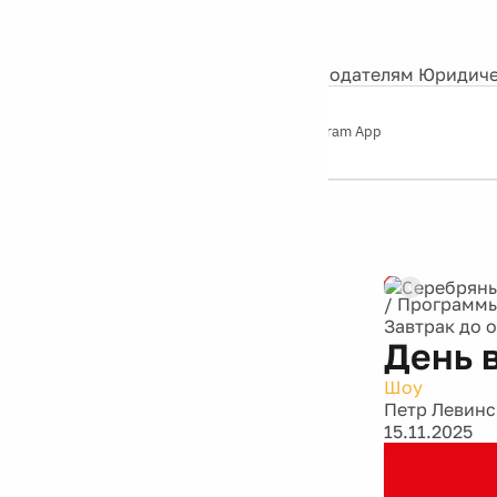
События
Контакты
О нас
Экскурсии
Silver Studio
Рекламодателям
Юридиче
Слушайте
App Store
Google Play
Telegram App
Серебряный
дождь
12+
Реклама
/
Программ
Завтрак до 
День 
Шоу
Петр Левин
15.11.2025