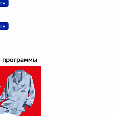
ись
ись
 программы