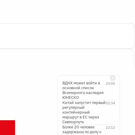
ВДНХ может войти в
23:05
основной список
Всемирного наследия
ЮНЕСКО
Китай запустит первый
22:34
регулярный
контейнерный
маршрут в ЕС через
Севморпуть
Более 20 человек
22:12
задержаны по делу о