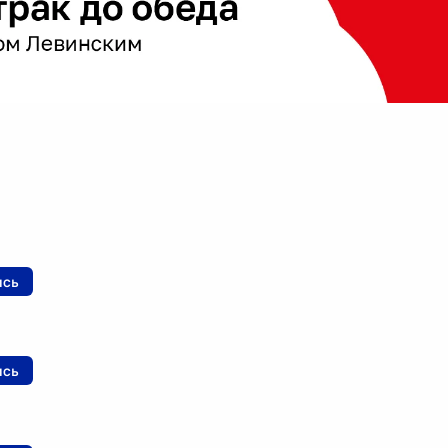
ись
ись