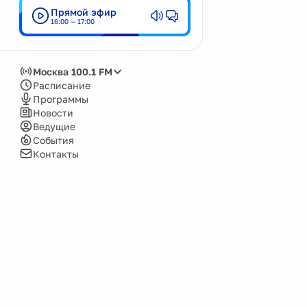
Прямой эфир
Кемерово
16:00 — 17:00
Киров
Красноярск
Москва 100.1 FM
Москва
Расписание
Программы
Нижний Новгород
Новости
Ведущие
Новокузнецк
События
Новосибирск
Контакты
Озёрск
Пенза
Пермь
Псков
Саров
Сочи