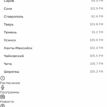
Саров
99.9 FM
Сочи
101.9 FM
Ставрополь
92.6 FM
Тверь
103.8 FM
Тюмень
91.2 FM
Усинск
100.9 FM
Ханты-Мансийск
102.0 FM
Чайковский
105.5 FM
Чита
105.7 FM
Шерегеш
105.3 FM
Расписание
Программы
Новости