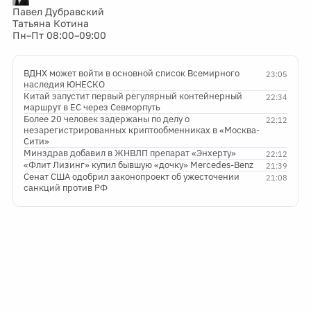
Павел Дубравский
Татьяна Котина
Пн–Пт
08:00–09:00
ВДНХ может войти в основной список Всемирного
23:05
наследия ЮНЕСКО
Китай запустит первый регулярный контейнерный
22:34
маршрут в ЕС через Севморпуть
Более 20 человек задержаны по делу о
22:12
незарегистрированных криптообменниках в «Москва-
Сити»
Минздрав добавил в ЖНВЛП препарат «Энхерту»
22:12
«Флит Лизинг» купил бывшую «дочку» Mercedes-Benz
21:39
Сенат США одобрил законопроект об ужесточении
21:08
санкций против РФ