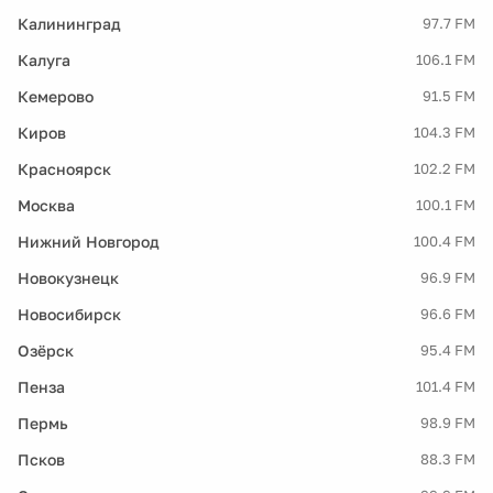
Калининград
97.7 FM
Калуга
106.1 FM
Кемерово
91.5 FM
Киров
104.3 FM
Красноярск
102.2 FM
Москва
100.1 FM
Нижний Новгород
100.4 FM
Новокузнецк
96.9 FM
Новосибирск
96.6 FM
Озёрск
95.4 FM
Пенза
101.4 FM
Пермь
98.9 FM
Псков
88.3 FM