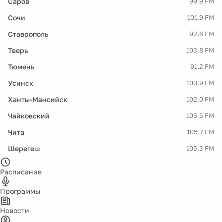
Саров
99.9 FM
Сочи
101.9 FM
Ставрополь
92.6 FM
Тверь
103.8 FM
Тюмень
91.2 FM
Усинск
100.9 FM
Ханты-Мансийск
102.0 FM
Чайковский
105.5 FM
Чита
105.7 FM
Шерегеш
105.3 FM
Расписание
Программы
Новости