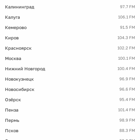
Калининград
97.7 FM
Калуга
106.1 FM
Кемерово
91.5 FM
Киров
104.3 FM
Красноярск
102.2 FM
Москва
100.1 FM
Нижний Новгород
100.4 FM
Новокузнецк
96.9 FM
Новосибирск
96.6 FM
Озёрск
95.4 FM
Пенза
101.4 FM
Пермь
98.9 FM
Псков
88.3 FM