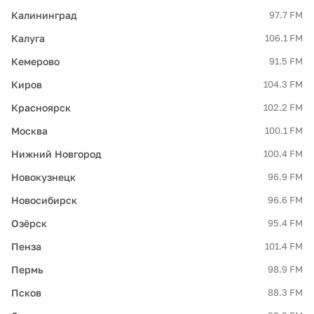
Калининград
97.7 FM
Калуга
106.1 FM
Кемерово
91.5 FM
Киров
104.3 FM
Красноярск
102.2 FM
Москва
100.1 FM
Нижний Новгород
100.4 FM
Новокузнецк
96.9 FM
Новосибирск
96.6 FM
Озёрск
95.4 FM
Пенза
101.4 FM
Пермь
98.9 FM
Псков
88.3 FM