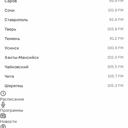
Саров
99.9 FM
Сочи
101.9 FM
Ставрополь
92.6 FM
Тверь
103.8 FM
Тюмень
91.2 FM
Усинск
100.9 FM
Ханты-Мансийск
102.0 FM
Чайковский
105.5 FM
Чита
105.7 FM
Шерегеш
105.3 FM
Расписание
Программы
Новости