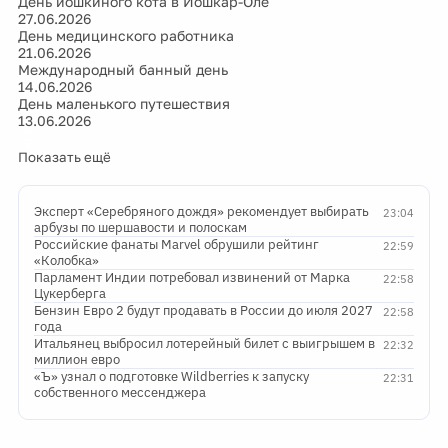
День йошкиного кота в Йошкар-Оле
27.06.2026
День медицинского работника
21.06.2026
Международный банный день
14.06.2026
День маленького путешествия
13.06.2026
Показать ещё
Эксперт «Серебряного дождя» рекомендует выбирать
23:04
арбузы по шершавости и полоскам
Российские фанаты Marvel обрушили рейтинг
22:59
«Колобка»
Парламент Индии потребовал извинений от Марка
22:58
Цукерберга
Бензин Евро 2 будут продавать в России до июля 2027
22:58
года
Итальянец выбросил лотерейный билет с выигрышем в
22:32
миллион евро
«Ъ» узнал о подготовке Wildberries к запуску
22:31
собственного мессенджера