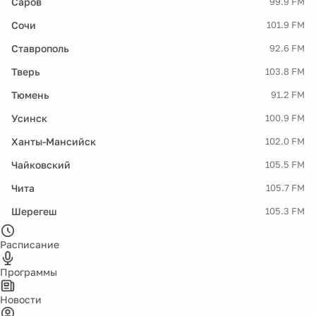
Саров
99.9 FM
Сочи
101.9 FM
Ставрополь
92.6 FM
Тверь
103.8 FM
Тюмень
91.2 FM
Усинск
100.9 FM
Ханты-Мансийск
102.0 FM
Чайковский
105.5 FM
Чита
105.7 FM
Шерегеш
105.3 FM
Расписание
Программы
Новости