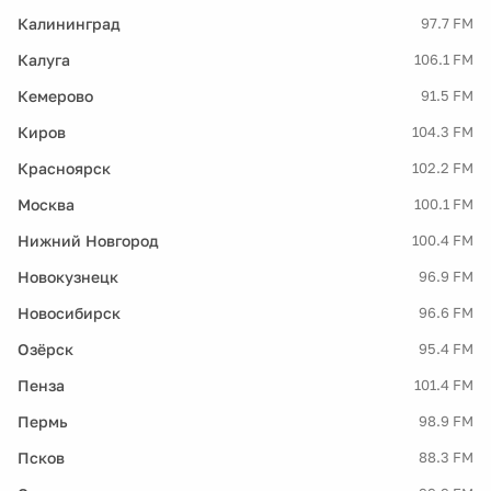
Калининград
97.7 FM
Калуга
106.1 FM
Кемерово
91.5 FM
Киров
104.3 FM
Красноярск
102.2 FM
Москва
100.1 FM
Нижний Новгород
100.4 FM
Новокузнецк
96.9 FM
Новосибирск
96.6 FM
Озёрск
95.4 FM
Пенза
101.4 FM
Пермь
98.9 FM
Псков
88.3 FM