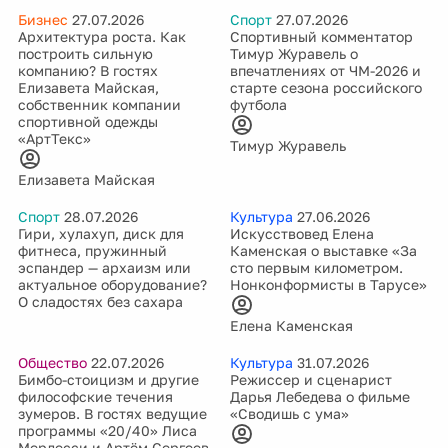
Бизнес
27.07.2026
Спорт
27.07.2026
Архитектура роста. Как
Спортивный комментатор
построить сильную
Тимур Журавель о
компанию? В гостях
впечатлениях от ЧМ-2026 и
Елизавета Майская,
старте сезона российского
собственник компании
футбола
спортивной одежды
«АртТекс»
Тимур Журавель
Елизавета Майская
Спорт
28.07.2026
Культура
27.06.2026
Гири, хулахуп, диск для
Искусствовед Елена
фитнеса, пружинный
Каменская о выставке «За
эспандер — архаизм или
сто первым километром.
актуальное оборудование?
Нонконформисты в Тарусе»
О сладостях без сахара
Елена Каменская
Общество
22.07.2026
Культура
31.07.2026
Бимбо-стоицизм и другие
Режиссер и сценарист
философские течения
Дарья Лебедева о фильме
зумеров. В гостях ведущие
«Сводишь с ума»
программы «20/40» Лиса
Мердесси и Артём Сергеев