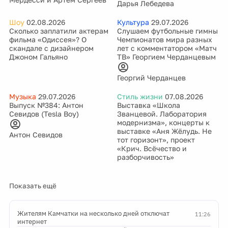
Дарья Лебедева
Шоу
02.08.2026
Культура
29.07.2026
Сколько заплатили актерам
Слушаем футбольные гимны
фильма «Одиссея»? О
Чемпионатов мира разных
скандале с дизайнером
лет с комментатором «Матч
Джоном Гальяно
ТВ» Георгием Черданцевым
Георгий Черданцев
Музыка
29.07.2026
Стиль жизни
07.08.2026
Выпуск №384: Антон
Выставка «Школа
Севидов (Tesla Boy)
Званцевой. Лаборатория
модернизма», концерты к
выставке «Аня Жёлудь. Не
Антон Севидов
тот горизонт», проект
«Крич. Всёчество и
разборчивость»
Показать ещё
Жителям Камчатки на несколько дней отключат
11:26
интернет