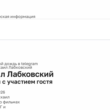
ская информация
аил Лабковский
л Лабковский
 с участием гостя
026
ихаил
о фильмах
Г и