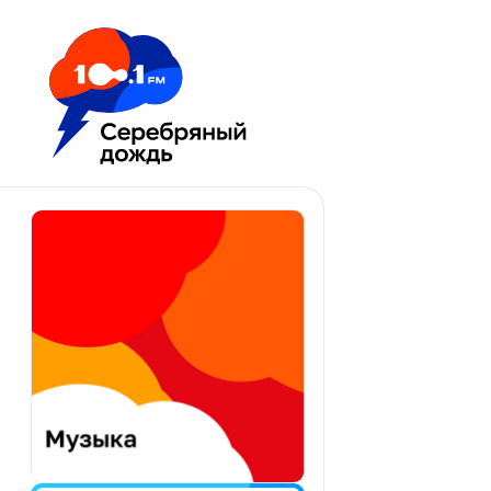
Москва 100.1 FM
Апатиты
Астрахань
Волгоград
Вологда
Екатеринбург
Иваново
Казань
Калининград
Калуга