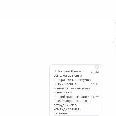
В Венгрии Дунай
14:22
обмелел до новых
рекордных минимумов
США и Япония
14:22
совместно остановили
обвал иены
Российские компании
14:22
стали чаще отправлять
сотрудников в
командировки в
регионы