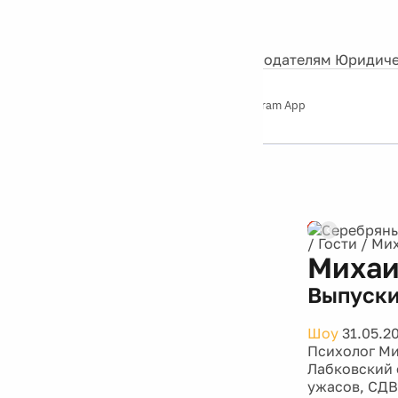
События
Контакты
О нас
Экскурсии
Silver Studio
Рекламодателям
Юридиче
Слушайте
App Store
Google Play
Telegram App
Серебряный
дождь
12+
Реклама
/
Гости
/
Мих
Михаи
Выпуски
Шоу
31.05.2
Психолог М
Лабковский 
ужасов, СДВ