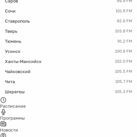
Саров
99.9 FM
Сочи
101.9 FM
Ставрополь
92.6 FM
Тверь
103.8 FM
Тюмень
91.2 FM
Усинск
100.9 FM
Ханты-Мансийск
102.0 FM
Чайковский
105.5 FM
Чита
105.7 FM
Шерегеш
105.3 FM
Расписание
Программы
Новости