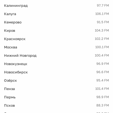
Калининград
97.7 FM
Калуга
106.1 FM
Кемерово
91.5 FM
Киров
104.3 FM
Красноярск
102.2 FM
Москва
100.1 FM
Нижний Новгород
100.4 FM
Новокузнецк
96.9 FM
Новосибирск
96.6 FM
Озёрск
95.4 FM
Пенза
101.4 FM
Пермь
98.9 FM
Псков
88.3 FM