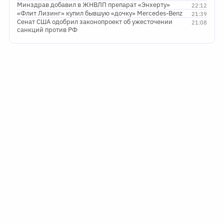
Минздрав добавил в ЖНВЛП препарат «Энхерту»
22:12
«Флит Лизинг» купил бывшую «дочку» Mercedes-Benz
21:39
Сенат США одобрил законопроект об ужесточении
21:08
санкций против РФ