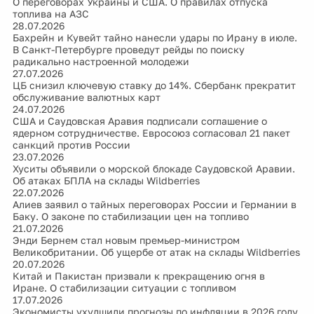
О переговорах Украины и США. О правилах отпуска
топлива на АЗС
28.07.2026
Бахрейн и Кувейт тайно нанесли удары по Ирану в июле.
В Санкт-Петербурге проведут рейды по поиску
радикально настроенной молодежи
27.07.2026
ЦБ снизил ключевую ставку до 14%. Сбербанк прекратит
обслуживание валютных карт
24.07.2026
США и Саудовская Аравия подписали соглашение о
ядерном сотрудничестве. Евросоюз согласовал 21 пакет
санкций против России
23.07.2026
Хуситы объявили о морской блокаде Саудовской Аравии.
Об атаках БПЛА на склады Wildberries
22.07.2026
Алиев заявил о тайных переговорах России и Германии в
Баку. О законе по стабилизации цен на топливо
21.07.2026
Энди Бернем стал новым премьер-министром
Великобритании. Об ущербе от атак на склады Wildberries
20.07.2026
Китай и Пакистан призвали к прекращению огня в
Иране. О стабилизации ситуации с топливом
17.07.2026
Экономисты ухудшили прогнозы по инфляции в 2026 году.