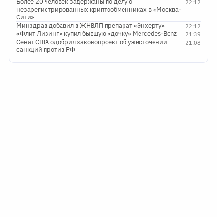
Более 20 человек задержаны по делу о
22:12
незарегистрированных криптообменниках в «Москва-
Сити»
Минздрав добавил в ЖНВЛП препарат «Энхерту»
22:12
«Флит Лизинг» купил бывшую «дочку» Mercedes-Benz
21:39
Сенат США одобрил законопроект об ужесточении
21:08
санкций против РФ