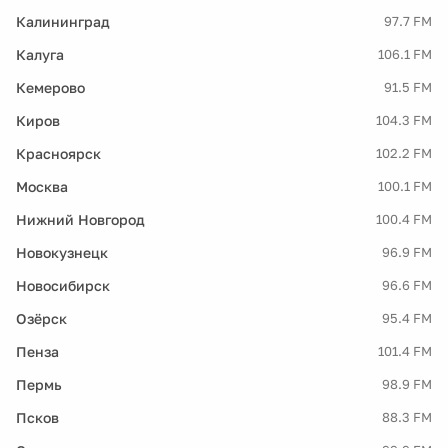
Калининград
97.7 FM
Калуга
106.1 FM
Кемерово
91.5 FM
Киров
104.3 FM
Красноярск
102.2 FM
Москва
100.1 FM
Нижний Новгород
100.4 FM
Новокузнецк
96.9 FM
Новосибирск
96.6 FM
Озёрск
95.4 FM
Пенза
101.4 FM
Пермь
98.9 FM
Псков
88.3 FM