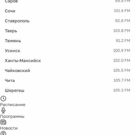
Саров
99.9 FM
Сочи
101.9 FM
Ставрополь
92.6 FM
Тверь
103.8 FM
Тюмень
91.2 FM
Усинск
100.9 FM
Ханты-Мансийск
102.0 FM
Чайковский
105.5 FM
Чита
105.7 FM
Шерегеш
105.3 FM
Расписание
Программы
Новости