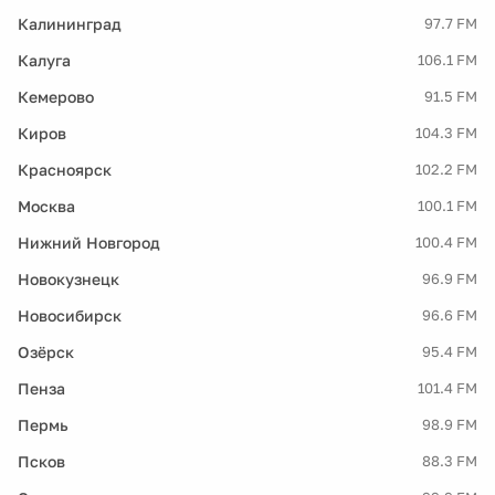
Калининград
97.7 FM
Калуга
106.1 FM
Кемерово
91.5 FM
Киров
104.3 FM
Красноярск
102.2 FM
Москва
100.1 FM
Нижний Новгород
100.4 FM
Новокузнецк
96.9 FM
Новосибирск
96.6 FM
Озёрск
95.4 FM
Пенза
101.4 FM
Пермь
98.9 FM
Псков
88.3 FM