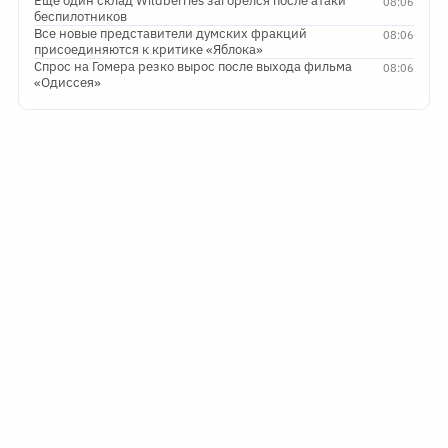
Еще один склад Wildberries загорелся после атаки
08:06
беспилотников
Все новые представители думских фракций
08:06
присоединяются к критике «Яблока»
Спрос на Гомера резко вырос после выхода фильма
08:06
«Одиссея»