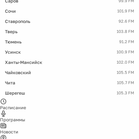
Саров
99.9 FM
Сочи
101.9 FM
Ставрополь
92.6 FM
Тверь
103.8 FM
Тюмень
91.2 FM
Усинск
100.9 FM
Ханты-Мансийск
102.0 FM
Чайковский
105.5 FM
Чита
105.7 FM
Шерегеш
105.3 FM
Расписание
Программы
Новости