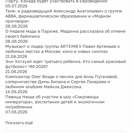
Порту. Канада будет участвовать в Евровидении
05.07.2026
Теле- и радиоведущий Александр Анатольевич о группе
ABBA, фармацевтическом образовании и «Модном
приговоре»
28.06.2026
О Неделе моды в Париже. Мадонна рассказала об отмене
своего байопика
28.06.2026
Музыкант и лидер группы ARTEMIEV Павел Артемьев о
любимых местах в Москве, кино и новых синглах
21.06.2026
Энн Хэтэуэй ждет третьего ребенка. Кто самый красивый
футболист ЧМ-2026?
21.06.2026
Композитор Олег Влади о песнях для Аллы Пугачевой,
соперничестве Димы Билана и Сергея Лазарева и
любимом альбоме Майкла Джексона
14.06.2026
Певица Нюша об участии в шоу «Сокровища
императора», воспитании детей и экологичном
потреблении
07.06.2026
Показать ещё