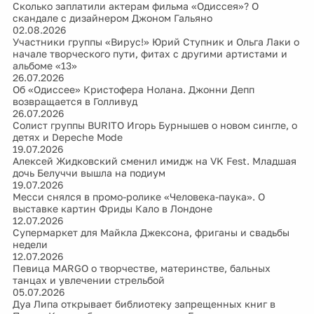
Сколько заплатили актерам фильма «Одиссея»? О
скандале с дизайнером Джоном Гальяно
02.08.2026
Участники группы «Вирус!» Юрий Ступник и Ольга Лаки о
начале творческого пути, фитах с другими артистами и
альбоме «13»
26.07.2026
Об «Одиссеe» Кристофера Нолана. Джонни Депп
возвращается в Голливуд
26.07.2026
Cолист группы BURITO Игорь Бурнышев о новом сингле, о
детях и Depeche Mode
19.07.2026
Алексей Жидковский сменил имидж на VK Fest. Младшая
дочь Белуччи вышла на подиум
19.07.2026
Месси снялся в промо-ролике «Человека-паука». О
выставке картин Фриды Кало в Лондоне
12.07.2026
Супермаркет для Майкла Джексона, фриганы и свадьбы
недели
12.07.2026
Певица MARGO о творчестве, материнстве, бальных
танцах и увлечении стрельбой
05.07.2026
Дуа Липа открывает библиотеку запрещенных книг в