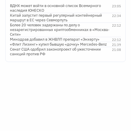
ВДНХ может войти в основной список Всемирного
23:05
наследия ЮНЕСКО
Китай запустит первый регулярный контейнерный
22:34
маршрут в ЕС через Севморпуть
Более 20 человек задержаны по делу о
22:12
незарегистрированных криптообменниках в «Москва-
Сити»
Минздрав добавил в ЖНВЛП препарат «Энхерту»
22:12
«Флит Лизинг» купил бывшую «дочку» Mercedes-Benz
21:39
Сенат США одобрил законопроект об ужесточении
21:08
санкций против РФ