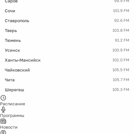
Саров
99.9 FM
Сочи
101.9 FM
Ставрополь
92.6 FM
Тверь
103.8 FM
Тюмень
91.2 FM
Усинск
100.9 FM
Ханты-Мансийск
102.0 FM
Чайковский
105.5 FM
Чита
105.7 FM
Шерегеш
105.3 FM
Расписание
Программы
Новости