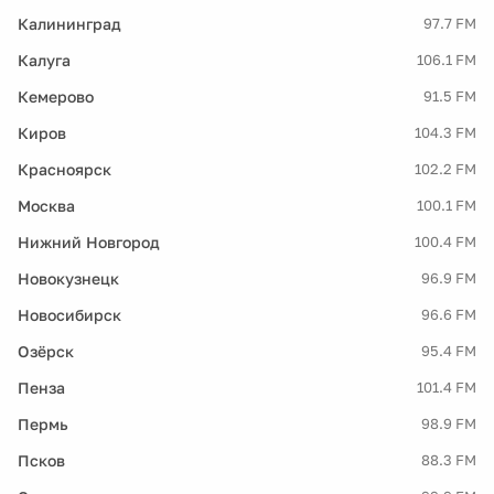
Калининград
97.7 FM
Калуга
106.1 FM
Кемерово
91.5 FM
Киров
104.3 FM
Красноярск
102.2 FM
Москва
100.1 FM
Нижний Новгород
100.4 FM
Новокузнецк
96.9 FM
Новосибирск
96.6 FM
Озёрск
95.4 FM
Пенза
101.4 FM
Пермь
98.9 FM
Псков
88.3 FM