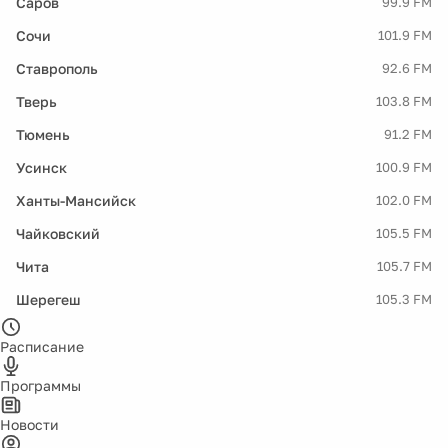
Саров
99.9 FM
Сочи
101.9 FM
Ставрополь
92.6 FM
Тверь
103.8 FM
Тюмень
91.2 FM
Усинск
100.9 FM
Ханты-Мансийск
102.0 FM
Чайковский
105.5 FM
Чита
105.7 FM
Шерегеш
105.3 FM
Расписание
Программы
Новости