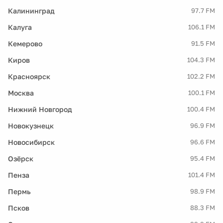
Калининград
97.7 FM
Калуга
106.1 FM
Кемерово
91.5 FM
Киров
104.3 FM
Красноярск
102.2 FM
Москва
100.1 FM
Нижний Новгород
100.4 FM
Новокузнецк
96.9 FM
Новосибирск
96.6 FM
Озёрск
95.4 FM
Пенза
101.4 FM
Пермь
98.9 FM
Псков
88.3 FM