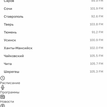
Саров
99.9 FM
Сочи
101.9 FM
Ставрополь
92.6 FM
Тверь
103.8 FM
Тюмень
91.2 FM
Усинск
100.9 FM
Ханты-Мансийск
102.0 FM
Чайковский
105.5 FM
Чита
105.7 FM
Шерегеш
105.3 FM
Расписание
Программы
Новости