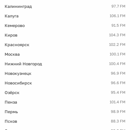
Калининград
97.7 FM
Калуга
106.1 FM
Кемерово
91.5 FM
Киров
104.3 FM
Красноярск
102.2 FM
Москва
100.1 FM
Нижний Новгород
100.4 FM
Новокузнецк
96.9 FM
Новосибирск
96.6 FM
Озёрск
95.4 FM
Пенза
101.4 FM
Пермь
98.9 FM
Псков
88.3 FM