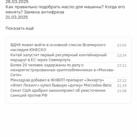
28.03.2025
Как правильно подобрать масло для машины? Когда его
менять? Замена антифриза
21.03.2025
Показать ещё
ВДНХ может войти в основной список Всемирного
23:05
наследия ЮНЕСКО
Китай запустит первый регулярный контейнерный
22:34
маршрут в ЕС через Севморпуть
Более 20 человек задержаны по делу о
22:12
незарегистрированных криптообменниках в «Москва-
Сити»
Минздрав добавил в ЖНВЛП препарат «Энхерту»
22:12
«Флит Лизинг» купил бывшую «дочку» Mercedes-Benz
21:39
Сенат США одобрил законопроект об ужесточении
21:08
санкций против РФ