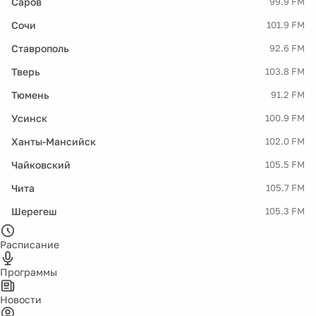
Саров
99.9 FM
Сочи
101.9 FM
Ставрополь
92.6 FM
Тверь
103.8 FM
Тюмень
91.2 FM
Усинск
100.9 FM
Ханты-Мансийск
102.0 FM
Чайковский
105.5 FM
Чита
105.7 FM
Шерегеш
105.3 FM
Расписание
Программы
Новости