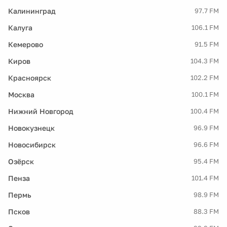
Калининград
97.7 FM
Калуга
106.1 FM
Кемерово
91.5 FM
Киров
104.3 FM
Красноярск
102.2 FM
Москва
100.1 FM
Нижний Новгород
100.4 FM
Новокузнецк
96.9 FM
Новосибирск
96.6 FM
Озёрск
95.4 FM
Пенза
101.4 FM
Пермь
98.9 FM
Псков
88.3 FM