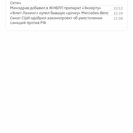
Сити»
Минздрав добавил в ЖНВЛП препарат «Энхерту»
22:12
«Флит Лизинг» купил бывшую «дочку» Mercedes-Benz
21:39
Сенат США одобрил законопроект об ужесточении
21:08
санкций против РФ