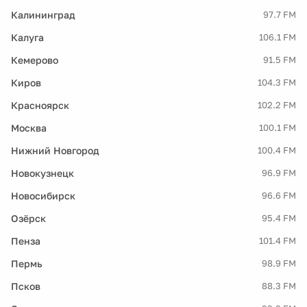
Калининград
97.7 FM
Калуга
106.1 FM
Кемерово
91.5 FM
Киров
104.3 FM
Красноярск
102.2 FM
Москва
100.1 FM
Нижний Новгород
100.4 FM
Новокузнецк
96.9 FM
Новосибирск
96.6 FM
Озёрск
95.4 FM
Пенза
101.4 FM
Пермь
98.9 FM
Псков
88.3 FM