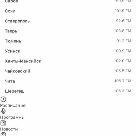
Саров
99.9 FM
Сочи
101.9 FM
Ставрополь
92.6 FM
Тверь
103.8 FM
Тюмень
91.2 FM
Усинск
100.9 FM
Ханты-Мансийск
102.0 FM
Чайковский
105.5 FM
Чита
105.7 FM
Шерегеш
105.3 FM
Расписание
Программы
Новости