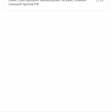
Сенат США одобрил законопроект об ужесточении
21:08
санкций против РФ