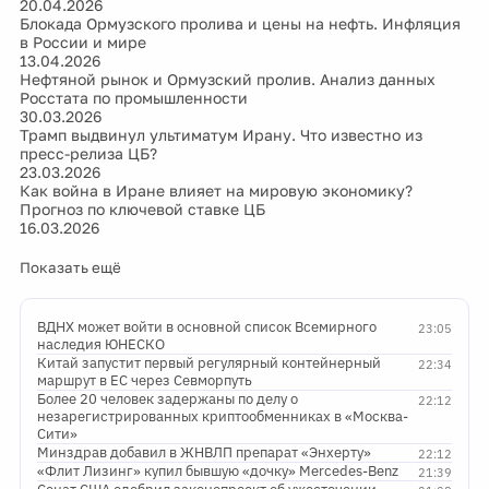
20.04.2026
Блокада Ормузского пролива и цены на нефть. Инфляция
в России и мире
13.04.2026
Нефтяной рынок и Ормузский пролив. Анализ данных
Росстата по промышленности
30.03.2026
Трамп выдвинул ультиматум Ирану. Что известно из
пресс-релиза ЦБ?
23.03.2026
Как война в Иране влияет на мировую экономику?
Прогноз по ключевой ставке ЦБ
16.03.2026
Показать ещё
ВДНХ может войти в основной список Всемирного
23:05
наследия ЮНЕСКО
Китай запустит первый регулярный контейнерный
22:34
маршрут в ЕС через Севморпуть
Более 20 человек задержаны по делу о
22:12
незарегистрированных криптообменниках в «Москва-
Сити»
Минздрав добавил в ЖНВЛП препарат «Энхерту»
22:12
«Флит Лизинг» купил бывшую «дочку» Mercedes-Benz
21:39