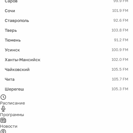
Саров
99.9 FM
Сочи
101.9 FM
Ставрополь
92.6 FM
Тверь
103.8 FM
Тюмень
91.2 FM
Усинск
100.9 FM
Ханты-Мансийск
102.0 FM
Чайковский
105.5 FM
Чита
105.7 FM
Шерегеш
105.3 FM
Расписание
Программы
Новости