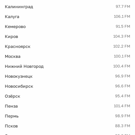
Калининград
97.7 FM
Калуга
106.1 FM
Кемерово
91.5 FM
Киров
104.3 FM
Красноярск
102.2 FM
Москва
100.1 FM
Нижний Новгород
100.4 FM
Новокузнецк
96.9 FM
Новосибирск
96.6 FM
Озёрск
95.4 FM
Пенза
101.4 FM
Пермь
98.9 FM
Псков
88.3 FM