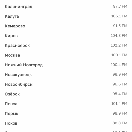
Калининград
97.7 FM
Калуга
106.1 FM
Кемерово
91.5 FM
Киров
104.3 FM
Красноярск
102.2 FM
Москва
100.1 FM
Нижний Новгород
100.4 FM
Новокузнецк
96.9 FM
Новосибирск
96.6 FM
Озёрск
95.4 FM
Пенза
101.4 FM
Пермь
98.9 FM
Псков
88.3 FM