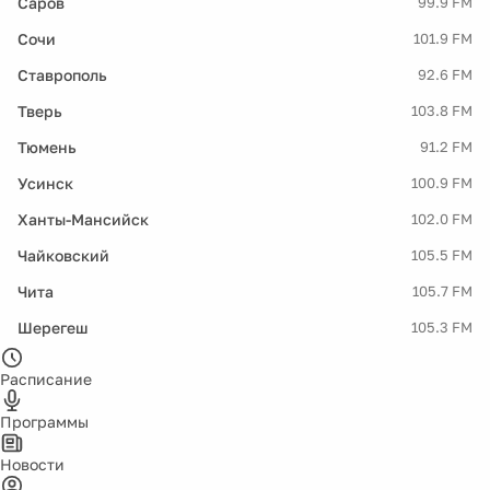
Саров
99.9 FM
Сочи
101.9 FM
Ставрополь
92.6 FM
Тверь
103.8 FM
Тюмень
91.2 FM
Усинск
100.9 FM
Ханты-Мансийск
102.0 FM
Чайковский
105.5 FM
Чита
105.7 FM
Шерегеш
105.3 FM
Расписание
Программы
Новости