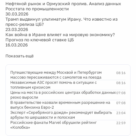
Нефтяной рынок и Ормузский пролив. Анализ данных
Росстата по промышленности
30.03.2026
Трамп выдвинул ультиматум Ирану. Что известно из
пресс-релиза ЦБ?
23.03.2026
Как война в Иране влияет на мировую экономику?
Прогноз по ключевой ставке ЦБ
16.03.2026
Показать ещё
Путешествующие между Москвой и Петербургом
08:16
массово пересаживаются с самолетов на поезда
Независимые АЗС просят помочь в ситуации с
08:16
топливным кризисом
Цены на места в российских центрах обработки данных
07:08
резко выросли
В правительстве назвали временным разрешение на
07:08
выпуск бензина Евро-2
Эксперт «Серебряного дождя» рекомендует выбирать
23:04
арбузы по шершавости и полоскам
Российские фанаты Marvel обрушили рейтинг
22:59
«Колобка»