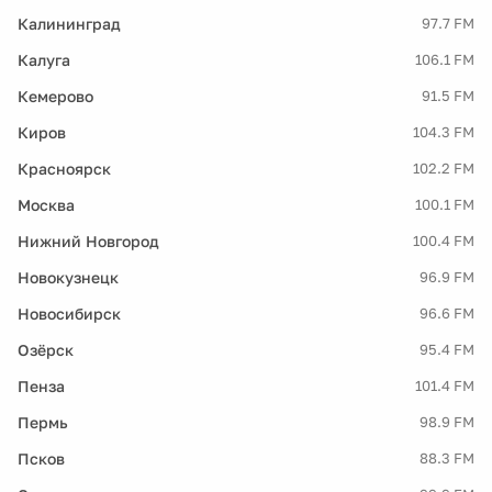
Калининград
97.7 FM
Калуга
106.1 FM
Кемерово
91.5 FM
Киров
104.3 FM
Красноярск
102.2 FM
Москва
100.1 FM
Нижний Новгород
100.4 FM
Новокузнецк
96.9 FM
Новосибирск
96.6 FM
Озёрск
95.4 FM
Пенза
101.4 FM
Пермь
98.9 FM
Псков
88.3 FM