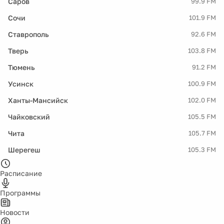
Саров
99.9 FM
Сочи
101.9 FM
Ставрополь
92.6 FM
Тверь
103.8 FM
Тюмень
91.2 FM
Усинск
100.9 FM
Ханты-Мансийск
102.0 FM
Чайковский
105.5 FM
Чита
105.7 FM
Шерегеш
105.3 FM
Расписание
Программы
Новости