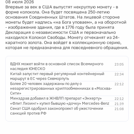
08 июля 2026
Впервые за век в США выпустят некруглую монету - в
форме колокола. Она будет посвящена 250-летию
основания Соединенных Штатов. На лицевой стороне
монеты будет надпись «на Бога уповаем», а на оборотной
- изображение здания, где в 1776 году была принята
Декларация о независимости США и первоначально
находился Колокол Свободы. Монету отчеканят из 24-
каратного золота. Она войдет в коллекционную серию,
которая не предназначена для повседневного обращения.
ВДНХ может войти в основной список Всемирного
23:05
наследия ЮНЕСКО
Китай запустит первый регулярный контейнерный
22:34
маршрут в ЕС через Севморпуть
Более 20 человек задержаны по делу о
22:12
незарегистрированных криптообменниках в «Москва-
Сити»
Минздрав добавил в ЖНВЛП препарат «Энхерту»
22:12
«Флит Лизинг» купил бывшую «дочку» Mercedes-Benz
21:39
Сенат США одобрил законопроект об ужесточении
21:08
санкций против РФ