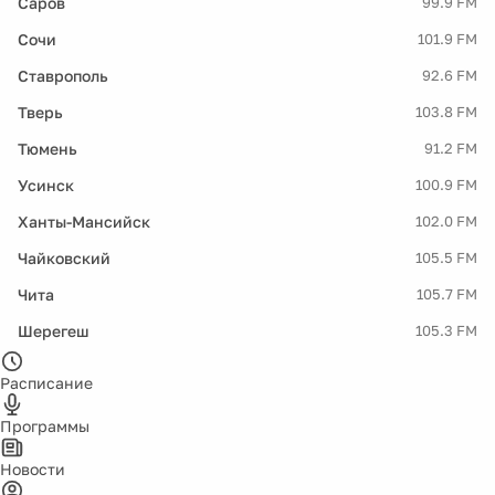
Саров
99.9 FM
Сочи
101.9 FM
Ставрополь
92.6 FM
Тверь
103.8 FM
Тюмень
91.2 FM
Усинск
100.9 FM
Ханты-Мансийск
102.0 FM
Чайковский
105.5 FM
Чита
105.7 FM
Шерегеш
105.3 FM
Расписание
Программы
Новости