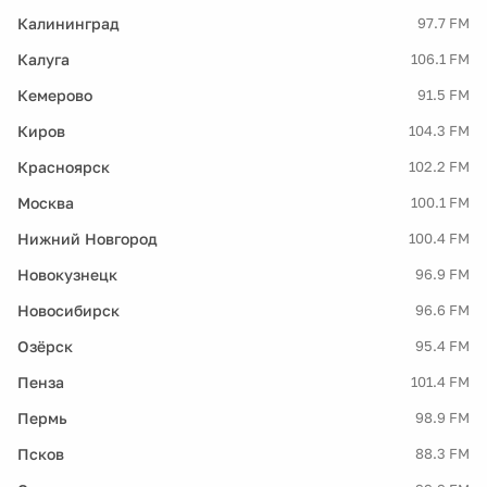
Калининград
97.7 FM
Калуга
106.1 FM
Кемерово
91.5 FM
Киров
104.3 FM
Красноярск
102.2 FM
Москва
100.1 FM
Нижний Новгород
100.4 FM
Новокузнецк
96.9 FM
Новосибирск
96.6 FM
Озёрск
95.4 FM
Пенза
101.4 FM
Пермь
98.9 FM
Псков
88.3 FM