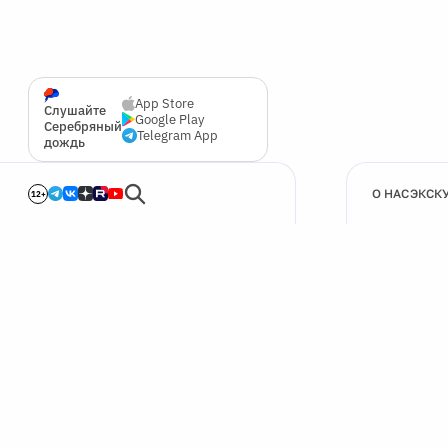
App Store
Слушайте
Google Play
Серебряный
Telegram App
дождь
О НАС
ЭКСК
12+
🍪
Мы используем cookie для улучшения работы сайта.