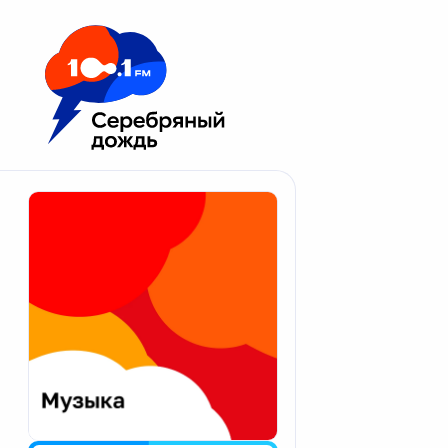
Москва 100.1 FM
Апатиты
Астрахань
Волгоград
Вологда
Екатеринбург
Иваново
Казань
Калининград
Калуга