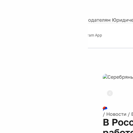
События
Контакты
О нас
Экскурсии
Silver Studio
Рекламодателям
Юридиче
Слушайте
App Store
Google Play
Telegram App
Серебряный
дождь
12+
Реклама
/
Новости
/
В Рос
работ