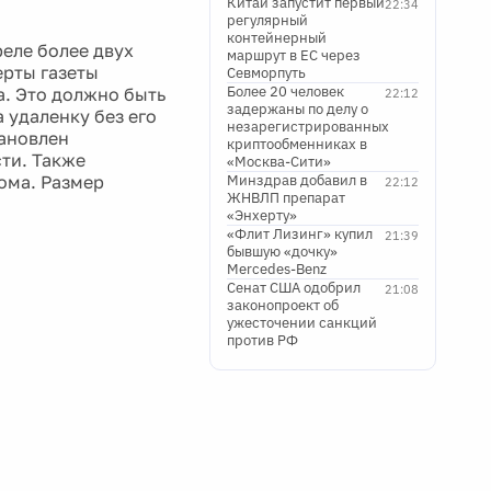
Китай запустит первый
22:34
регулярный
контейнерный
реле более двух
маршрут в ЕС через
ерты газеты
Севморпуть
Более 20 человек
а. Это должно быть
22:12
задержаны по делу о
 удаленку без его
незарегистрированных
тановлен
криптообменниках в
ти. Также
«Москва-Сити»
ома. Размер
Минздрав добавил в
22:12
ЖНВЛП препарат
«Энхерту»
«Флит Лизинг» купил
21:39
бывшую «дочку»
Mercedes-Benz
Сенат США одобрил
21:08
законопроект об
ужесточении санкций
против РФ