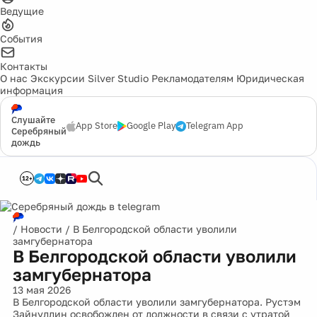
Ведущие
События
Контакты
О нас
Экскурсии
Silver Studio
Рекламодателям
Юридическая
информация
Слушайте
App Store
Google Play
Telegram App
Серебряный
дождь
12+
/
Новости
/
В Белгородской области уволили
замгубернатора
В Белгородской области уволили
замгубернатора
13 мая 2026
В Белгородской области уволили замгубернатора. Рустэм
Зайнуллин освобожден от должности в связи с утратой