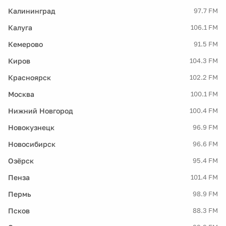
Калининград
97.7 FM
Калуга
106.1 FM
Кемерово
91.5 FM
Киров
104.3 FM
Красноярск
102.2 FM
Москва
100.1 FM
Нижний Новгород
100.4 FM
Новокузнецк
96.9 FM
Новосибирск
96.6 FM
Озёрск
95.4 FM
Пенза
101.4 FM
Пермь
98.9 FM
Псков
88.3 FM