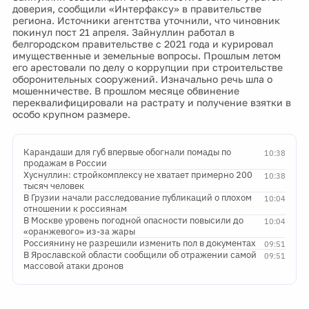
доверия, сообщили «Интерфаксу» в правительстве
региона. Источники агентства уточнили, что чиновник
покинул пост 21 апреля. Зайнуллин работал в
белгородском правительстве с 2021 года и курировал
имущественные и земельные вопросы. Прошлым летом
его арестовали по делу о коррупции при строительстве
оборонительных сооружений. Изначально речь шла о
мошенничестве. В прошлом месяце обвинение
переквалифицировали на растрату и получение взятки в
особо крупном размере.
Карандаши для губ впервые обогнали помады по
10:38
продажам в России
Хуснуллин: стройкомплексу не хватает примерно 200
10:38
тысяч человек
В Грузии начали расследование публикаций о плохом
10:04
отношении к россиянам
В Москве уровень погодной опасности повысили до
10:04
«оранжевого» из-за жары
Россиянину не разрешили изменить пол в документах
09:51
В Ярославской области сообщили об отражении самой
09:51
массовой атаки дронов