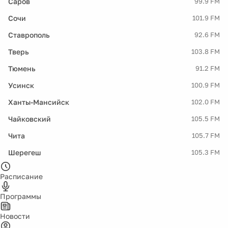
Саров
99.9 FM
Сочи
101.9 FM
Ставрополь
92.6 FM
Тверь
103.8 FM
Тюмень
91.2 FM
Усинск
100.9 FM
Ханты-Мансийск
102.0 FM
Чайковский
105.5 FM
Чита
105.7 FM
Шерегеш
105.3 FM
Расписание
Программы
Новости