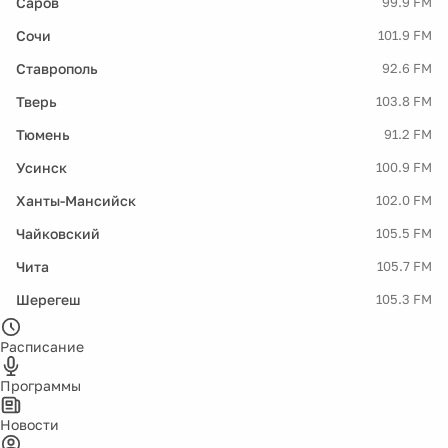
Саров
99.9 FM
Сочи
101.9 FM
Ставрополь
92.6 FM
Тверь
103.8 FM
Тюмень
91.2 FM
Усинск
100.9 FM
Ханты-Мансийск
102.0 FM
Чайковский
105.5 FM
Чита
105.7 FM
Шерегеш
105.3 FM
Расписание
Программы
Новости