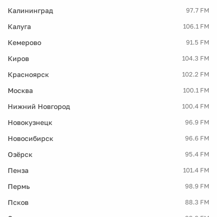
Калининград
97.7 FM
Калуга
106.1 FM
Кемерово
91.5 FM
Киров
104.3 FM
Красноярск
102.2 FM
Москва
100.1 FM
Нижний Новгород
100.4 FM
Новокузнецк
96.9 FM
Новосибирск
96.6 FM
Озёрск
95.4 FM
Пенза
101.4 FM
Пермь
98.9 FM
Псков
88.3 FM