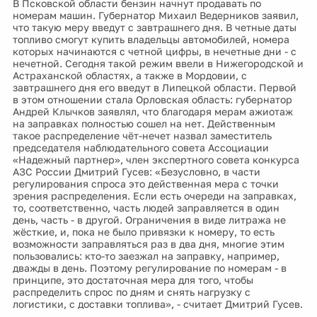
В Псковской области бензин начнут продавать по
номерам машин. Губернатор Михаил Ведерников заявил,
что такую меру введут с завтрашнего дня. В четные даты
топливо смогут купить владельцы автомобилей, номера
которых начинаются с четной цифры, в нечетные дни - с
нечетной. Сегодня такой режим ввели в Нижегородской и
Астраханской областях, а также в Мордовии, с
завтрашнего дня его введут в Липецкой области. Первой
в этом отношении стала Орловская область: губернатор
Андрей Клычков заявлял, что благодаря мерам ажиотаж
на заправках полностью сошел на нет. Действенным
такое распределение чёт-нечет назвал заместитель
председателя наблюдательного совета Ассоциации
«Надежный партнер», член экспертного совета конкурса
АЗС России Дмитрий Гусев: «Безусловно, в части
регулирования спроса это действенная мера с точки
зрения распределения. Если есть очереди на заправках,
то, соответственно, часть людей заправляется в один
день, часть - в другой. Ограничения в виде литража не
жёсткие, и, пока не было привязки к номеру, то есть
возможности заправляться раз в два дня, многие этим
пользовались: кто-то заезжал на заправку, например,
дважды в день. Поэтому регулирование по номерам - в
принципе, это достаточная мера для того, чтобы
распределить спрос по дням и снять нагрузку с
логистики, с доставки топлива», - считает Дмитрий Гусев.