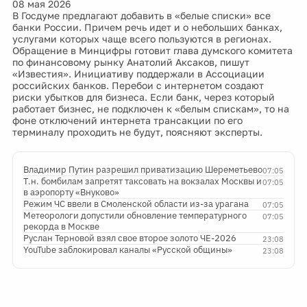
08 мая 2026
В Госдуме предлагают добавить в «белые списки» все
банки России. Причем речь идет и о небольших банках,
услугами которых чаще всего пользуются в регионах.
Обращение в Минцифры готовит глава думского комитета
по финансовому рынку Анатолий Аксаков, пишут
«Известия». Инициативу поддержали в Ассоциации
российских банков. Перебои с интернетом создают
риски убытков для бизнеса. Если банк, через который
работает бизнес, не подключен к «белым спискам», то на
фоне отключений интернета трансакции по его
терминалу проходить не будут, поясняют эксперты.
Владимир Путин разрешил приватизацию Шереметьево
07:05
Т.н. бомбилам запретят таксовать на вокзалах Москвы и
07:05
в аэропорту «Внуково»
Режим ЧС ввели в Смоленской области из-за урагана
07:05
Метеорологи допустили обновление температурного
07:05
рекорда в Москве
Руслан Терновой взял свое второе золото ЧЕ-2026
23:08
YouTube заблокировал каналы «Русской общины»
23:08