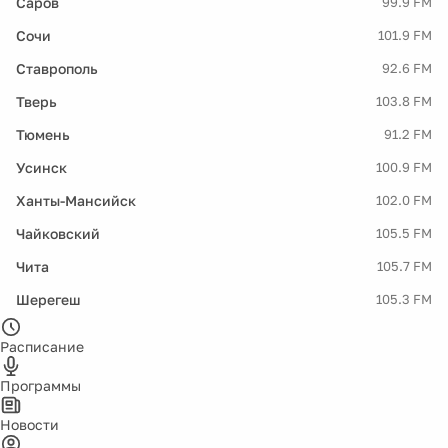
Саров
99.9 FM
Сочи
101.9 FM
Ставрополь
92.6 FM
Тверь
103.8 FM
Тюмень
91.2 FM
Усинск
100.9 FM
Ханты-Мансийск
102.0 FM
Чайковский
105.5 FM
Чита
105.7 FM
Шерегеш
105.3 FM
Расписание
Программы
Новости