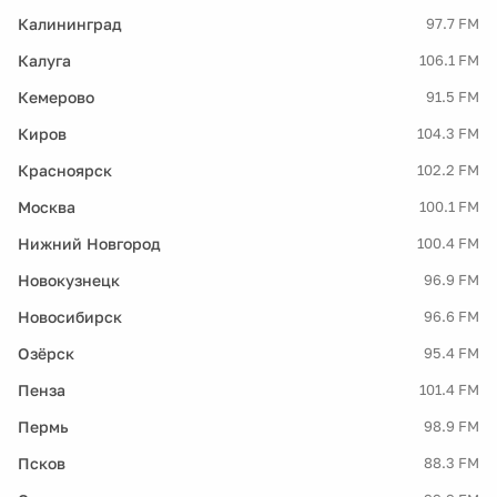
Калининград
97.7 FM
Калуга
106.1 FM
Кемерово
91.5 FM
Киров
104.3 FM
Красноярск
102.2 FM
Москва
100.1 FM
Нижний Новгород
100.4 FM
Новокузнецк
96.9 FM
Новосибирск
96.6 FM
Озёрск
95.4 FM
Пенза
101.4 FM
Пермь
98.9 FM
Псков
88.3 FM