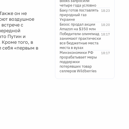
Books запросили
четыре года условно
Баку готов поставлять
18:23
Также он не
природный газ
роют воздушное
Украине
 встрече с
Безос продал акции
18:20
Amazon на $350 млн
очередной
Победители олимпиад
18:17
что Путин и
занимают практически
 Кроме того, в
все бюджетные места
 себя «первым в
места в вузах
Минэкономики РФ
18:17
прорабатывает меры
поддержки
потерявших товар
селлеров Wildberries