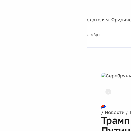
События
Контакты
О нас
Экскурсии
Silver Studio
Рекламодателям
Юридиче
Слушайте
App Store
Google Play
Telegram App
Серебряный
дождь
12+
Реклама
/
Новости
/
Трамп
Путин