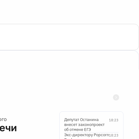
ого
Депутат Останина
18:23
речи
внесет законопроект
об отмене ЕГЭ
Экс-директору Popcorn
18:23