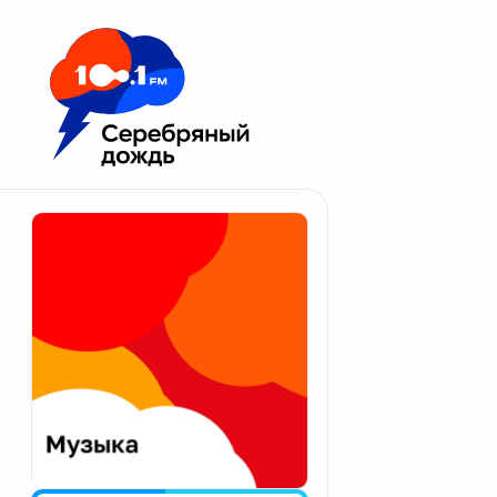
Москва 100.1 FM
Апатиты
Астрахань
Волгоград
Вологда
Екатеринбург
Иваново
Казань
Калининград
Калуга