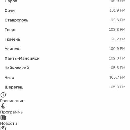
Саров
99.9 FM
Сочи
101.9 FM
Ставрополь
92.6 FM
Тверь
103.8 FM
Тюмень
91.2 FM
Усинск
100.9 FM
Ханты-Мансийск
102.0 FM
Чайковский
105.5 FM
Чита
105.7 FM
Шерегеш
105.3 FM
Расписание
Программы
Новости