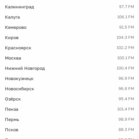
Калининград
97.7 FM
Калуга
106.1 FM
Кемерово
91.5 FM
Киров
104.3 FM
Красноярск
102.2 FM
Москва
100.1 FM
Нижний Новгород
100.4 FM
Новокузнецк
96.9 FM
Новосибирск
96.6 FM
Озёрск
95.4 FM
Пенза
101.4 FM
Пермь
98.9 FM
Псков
88.3 FM