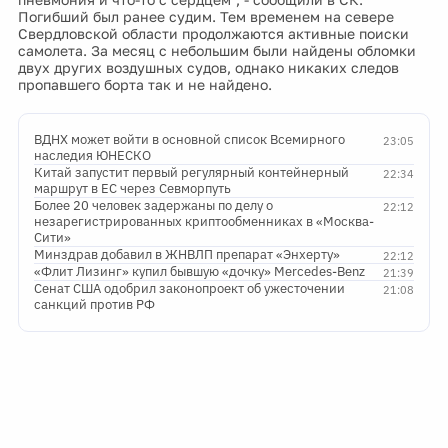
Погибший был ранее судим. Тем временем на севере
Свердловской области продолжаются активные поиски
самолета. За месяц с небольшим были найдены обломки
двух других воздушных судов, однако никаких следов
пропавшего борта так и не найдено.
ВДНХ может войти в основной список Всемирного
23:05
наследия ЮНЕСКО
Китай запустит первый регулярный контейнерный
22:34
маршрут в ЕС через Севморпуть
Более 20 человек задержаны по делу о
22:12
незарегистрированных криптообменниках в «Москва-
Сити»
Минздрав добавил в ЖНВЛП препарат «Энхерту»
22:12
«Флит Лизинг» купил бывшую «дочку» Mercedes-Benz
21:39
Сенат США одобрил законопроект об ужесточении
21:08
санкций против РФ