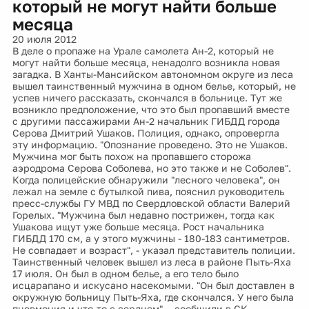
который не могут найти больше
месяца
20 июля 2012
В деле о пропаже на Урале самолета Ан-2, который не
могут найти больше месяца, ненадолго возникла новая
загадка. В Ханты-Мансийском автономном округе из леса
вышел таинственный мужчина в одном белье, который, не
успев ничего рассказать, скончался в больнице. Тут же
возникло предположение, что это был пропавший вместе
с другими пассажирами Ан-2 начальник ГИБДД города
Серова Дмитрий Ушаков. Полиция, однако, опровергла
эту информацию. "Опознание проведено. Это не Ушаков.
Мужчина мог быть похож на пропавшего сторожа
аэродрома Серова Соболева, но это также и не Соболев".
Когда полицейские обнаружили "лесного человека", он
лежал на земле с бутылкой пива, пояснил руководитель
пресс-службы ГУ МВД по Свердловской области Валерий
Горелых. "Мужчина был недавно пострижен, тогда как
Ушакова ищут уже больше месяца. Рост начальника
ГИБДД 170 см, а у этого мужчины - 180-183 сантиметров.
Не совпадает и возраст", - указал представитель полиции.
Таинственный человек вышел из леса в районе Пыть-Яха
17 июля. Он был в одном белье, а его тело было
исцарапано и искусано насекомыми. "Он был доставлен в
окружную больницу Пыть-Яха, где скончался. У него была
пневмония и что-то с сердцем", - сообщили в СК.