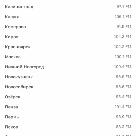
Калининград
97.7 FM
Калуга
106.1 FM
Кемерово
91.5 FM
Киров
104.3 FM
Красноярск
102.2 FM
Москва
100.1 FM
Нижний Новгород
100.4 FM
Новокузнецк
96.9 FM
Новосибирск
96.6 FM
Озёрск
95.4 FM
Пенза
101.4 FM
Пермь
98.9 FM
Псков
88.3 FM