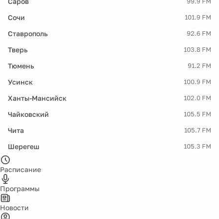
Саров
99.9 FM
Сочи
101.9 FM
Ставрополь
92.6 FM
Тверь
103.8 FM
Тюмень
91.2 FM
Усинск
100.9 FM
Ханты-Мансийск
102.0 FM
Чайковский
105.5 FM
Чита
105.7 FM
Шерегеш
105.3 FM
Расписание
Программы
Новости