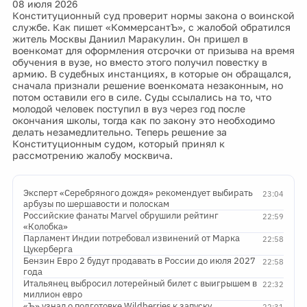
08 июля 2026
Конституционный суд проверит нормы закона о воинской
службе. Как пишет «КоммерсантЪ», с жалобой обратился
житель Москвы Даниил Маракулин. Он пришел в
военкомат для оформления отсрочки от призыва на время
обучения в вузе, но вместо этого получил повестку в
армию. В судебных инстанциях, в которые он обращался,
сначала признали решение военкомата незаконным, но
потом оставили его в силе. Суды ссылались на то, что
молодой человек поступил в вуз через год после
окончания школы, тогда как по закону это необходимо
делать незамедлительно. Теперь решение за
Конституционным судом, который принял к
рассмотрению жалобу москвича.
Эксперт «Серебряного дождя» рекомендует выбирать
23:04
арбузы по шершавости и полоскам
Российские фанаты Marvel обрушили рейтинг
22:59
«Колобка»
Парламент Индии потребовал извинений от Марка
22:58
Цукерберга
Бензин Евро 2 будут продавать в России до июля 2027
22:58
года
Итальянец выбросил лотерейный билет с выигрышем в
22:32
миллион евро
«Ъ» узнал о подготовке Wildberries к запуску