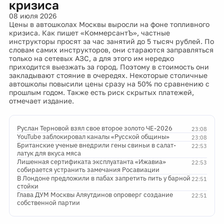
кризиса
08 июля 2026
Цены в автошколах Москвы выросли на фоне топливного
кризиса. Как пишет «КоммерсантЪ», частные
инструкторы просят за час занятий до 5 тысяч рублей. По
словам самих инструкторов, они стараются заправляться
только на сетевых АЗС, а для этого им нередко
приходится выезжать за город. Поэтому в стоимость они
закладывают стояние в очередях. Некоторые столичные
автошколы повысили цены сразу на 50% по сравнению с
прошлым годом. Также есть риск скрытых платежей,
отмечает издание.
Руслан Терновой взял свое второе золото ЧЕ-2026
23:08
YouTube заблокировал каналы «Русской общины»
23:08
Британские ученые внедрили гены свиньи в салат-
22:53
латук для вкуса мяса
Лишенная сертификата эксплуатанта «Ижавиа»
22:53
собирается устранить замечания Росавиации
В Лондоне предложили в пабах запретить пить у барной
22:51
стойки
Глава ДУМ Москвы Аляутдинов опроверг создание
22:51
собственной партии