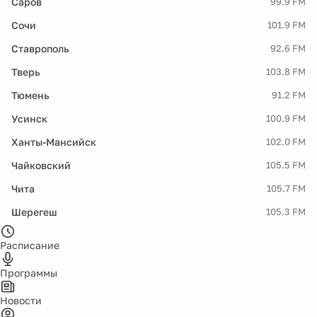
Саров
99.9 FM
Сочи
101.9 FM
Ставрополь
92.6 FM
Тверь
103.8 FM
Тюмень
91.2 FM
Усинск
100.9 FM
Ханты-Мансийск
102.0 FM
Чайковский
105.5 FM
Чита
105.7 FM
Шерегеш
105.3 FM
Расписание
Программы
Новости