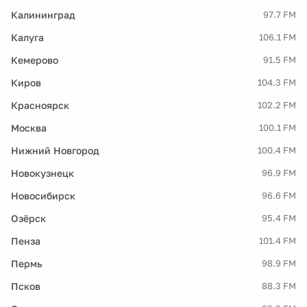
Калининград
97.7 FM
Калуга
106.1 FM
Кемерово
91.5 FM
Киров
104.3 FM
Красноярск
102.2 FM
Москва
100.1 FM
Нижний Новгород
100.4 FM
Новокузнецк
96.9 FM
Новосибирск
96.6 FM
Озёрск
95.4 FM
Пенза
101.4 FM
Пермь
98.9 FM
Псков
88.3 FM