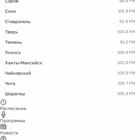
Саров
99.9 FM
Сочи
101.9 FM
Ставрополь
92.6 FM
Тверь
103.8 FM
Тюмень
91.2 FM
Усинск
100.9 FM
Ханты-Мансийск
102.0 FM
Чайковский
105.5 FM
Чита
105.7 FM
Шерегеш
105.3 FM
Расписание
Программы
Новости