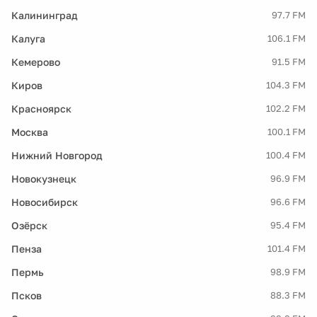
Калининград
97.7 FM
Калуга
106.1 FM
Кемерово
91.5 FM
Киров
104.3 FM
Красноярск
102.2 FM
Москва
100.1 FM
Нижний Новгород
100.4 FM
Новокузнецк
96.9 FM
Новосибирск
96.6 FM
Озёрск
95.4 FM
Пенза
101.4 FM
Пермь
98.9 FM
Псков
88.3 FM