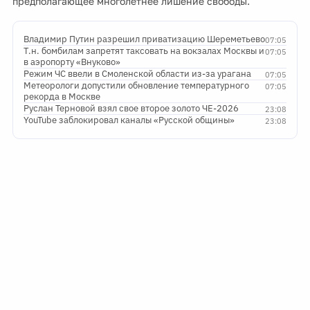
предполагающее многолетнее лишение свободы.
Владимир Путин разрешил приватизацию Шереметьево
07:05
Т.н. бомбилам запретят таксовать на вокзалах Москвы и
07:05
в аэропорту «Внуково»
Режим ЧС ввели в Смоленской области из-за урагана
07:05
Метеорологи допустили обновление температурного
07:05
рекорда в Москве
Руслан Терновой взял свое второе золото ЧЕ-2026
23:08
YouTube заблокировал каналы «Русской общины»
23:08