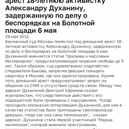
арест 18-летнюю активистку
Александру Духанину,
задержанную по делу о
беспорядках на Болотной
площади 6 мая
29 мая 2012
Басманный суд Москвы поместил под домашний арест 18-
летнюю активистку Александру Духанину, задержанную
по делу о беспорядках на Болотной площади 6 мая.
Духаниной вменяется статья "призывы к массовым
беспорядкам", предусматривающая лишение свободы до 5
лет. Таким образом, суд удовлетворил ходатайство
следователя Быкова, запретив девушке покидать
квартиру в Москве, где она зарегистрирована. Кроме
того, домашний арест предусматривает запрет на
общение со СМИ и отсутствие средств связи. Между тем,
адвокат Духаниной Дмитрий Ефремов сказал
журналистам, что следственные действия с его
подзащитной были проведены с нарушением. "Когда
проходило опознание потерпевшим Духаниной, для нее в
качестве статистов были приглашены светловолосые
девушки, тогда как она сама темненькая", - сказал
адвокат. Духанина стала первой участницей "Марша
миллионов", которой вменили преступление,