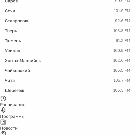
Саров
99.9 FM
Сочи
101.9 FM
Ставрополь
92.6 FM
Тверь
103.8 FM
Тюмень
91.2 FM
Усинск
100.9 FM
Ханты-Мансийск
102.0 FM
Чайковский
105.5 FM
Чита
105.7 FM
Шерегеш
105.3 FM
Расписание
Программы
Новости