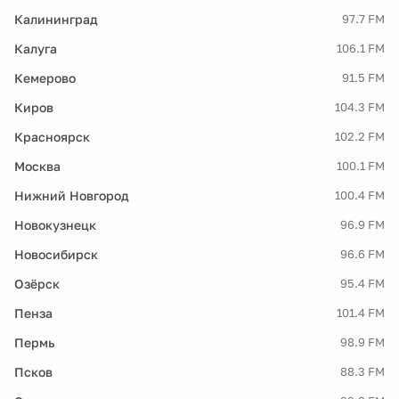
Калининград
97.7 FM
Калуга
106.1 FM
Кемерово
91.5 FM
Киров
104.3 FM
Красноярск
102.2 FM
Москва
100.1 FM
Нижний Новгород
100.4 FM
Новокузнецк
96.9 FM
Новосибирск
96.6 FM
Озёрск
95.4 FM
Пенза
101.4 FM
Пермь
98.9 FM
Псков
88.3 FM