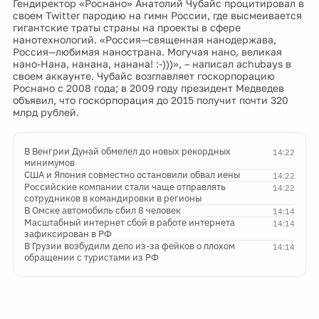
Гендиректор «Роснано» Анатолий Чубайс процитировал в
своем Twitter пародию на гимн России, где высмеивается
гигантские траты страны на проекты в сфере
нанотехнологий. «Россия—священная нанодержава,
Россия—любимая нанострана. Могучая нано, великая
нано-Нана, нанана, нанана! :-)))», – написал achubays в
своем аккаунте. Чубайс возглавляет госкорпорацию
Роснано с 2008 года; в 2009 году президент Медведев
объявил, что госкорпорация до 2015 получит почти 320
млрд рублей.
В Венгрии Дунай обмелел до новых рекордных
14:22
минимумов
США и Япония совместно остановили обвал иены
14:22
Российские компании стали чаще отправлять
14:22
сотрудников в командировки в регионы
В Омске автомобиль сбил 8 человек
14:14
Масштабный интернет сбой в работе интернета
14:14
зафиксирован в РФ
В Грузии возбудили дело из-за фейков о плохом
14:14
обращении с туристами из РФ