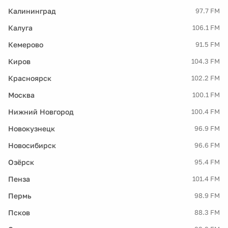
Калининград
97.7 FM
Калуга
106.1 FM
Кемерово
91.5 FM
Киров
104.3 FM
Красноярск
102.2 FM
Москва
100.1 FM
Нижний Новгород
100.4 FM
Новокузнецк
96.9 FM
Новосибирск
96.6 FM
Озёрск
95.4 FM
Пенза
101.4 FM
Пермь
98.9 FM
Псков
88.3 FM