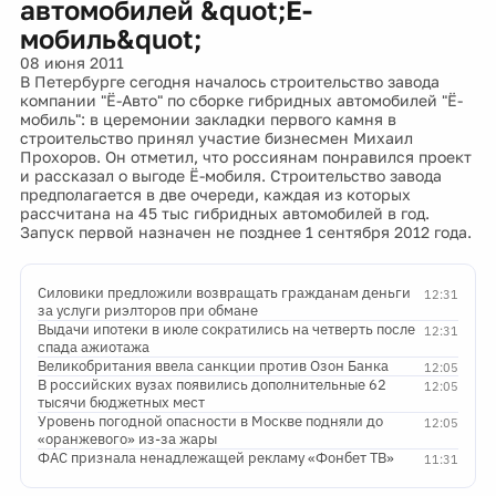
автомобилей &quot;Ё-
мобиль&quot;
08 июня 2011
В Петербурге сегодня началось строительство завода
компании "Ё-Авто" по сборке гибридных автомобилей "Ё-
мобиль": в церемонии закладки первого камня в
строительство принял участие бизнесмен Михаил
Прохоров. Он отметил, что россиянам понравился проект
и рассказал о выгоде Ё-мобиля. Строительство завода
предполагается в две очереди, каждая из которых
рассчитана на 45 тыс гибридных автомобилей в год.
Запуск первой назначен не позднее 1 сентября 2012 года.
Силовики предложили возвращать гражданам деньги
12:31
за услуги риэлторов при обмане
Выдачи ипотеки в июле сократились на четверть после
12:31
спада ажиотажа
Великобритания ввела санкции против Озон Банка
12:05
В российских вузах появились дополнительные 62
12:05
тысячи бюджетных мест
Уровень погодной опасности в Москве подняли до
12:05
«оранжевого» из-за жары
ФАС признала ненадлежащей рекламу «Фонбет ТВ»
11:31