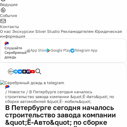
Ведущие
События
Контакты
О нас
Экскурсии
Silver Studio
Рекламодателям
Юридическая
информация
Слушайте
App Store
Google Play
Telegram App
Серебряный
дождь
12+
/
Новости
/
В Петербурге сегодня началось
строительство завода компании &quot;Ё-Авто&quot; по
сборке автомобилей &quot;Ё- мобиль&quot;
В Петербурге сегодня началось
строительство завода компании
&quot;Ё-Авто&quot; по сборке