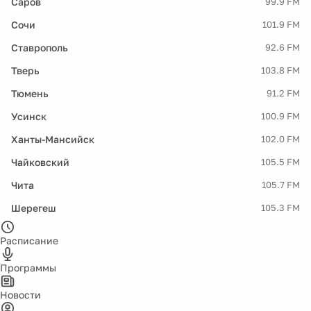
Саров
99.9 FM
Сочи
101.9 FM
Ставрополь
92.6 FM
Тверь
103.8 FM
Тюмень
91.2 FM
Усинск
100.9 FM
Ханты-Мансийск
102.0 FM
Чайковский
105.5 FM
Чита
105.7 FM
Шерегеш
105.3 FM
Расписание
Программы
Новости