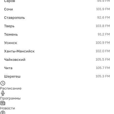
Саров
99.9 FM
Сочи
101.9 FM
Ставрополь
92.6 FM
Тверь
103.8 FM
Тюмень
91.2 FM
Усинск
100.9 FM
Ханты-Мансийск
102.0 FM
Чайковский
105.5 FM
Чита
105.7 FM
Шерегеш
105.3 FM
Расписание
Программы
Новости