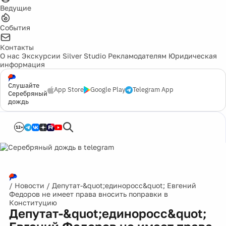
Ведущие
События
Контакты
О нас
Экскурсии
Silver Studio
Рекламодателям
Юридическая
информация
Слушайте
App Store
Google Play
Telegram App
Серебряный
дождь
12+
/
Новости
/
Депутат-&quot;единоросс&quot; Евгений
Федоров не имеет права вносить поправки в
Конституцию
Депутат-&quot;единоросс&quot;