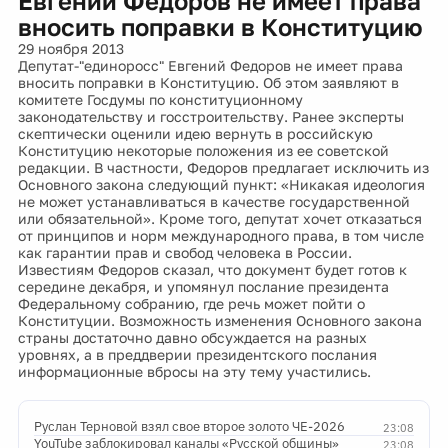
Евгений Федоров не имеет права
вносить поправки в Конституцию
29 ноября 2013
Депутат-"единоросс" Евгений Федоров не имеет права
вносить поправки в Конституцию. Об этом заявляют в
комитете Госдумы по конституционному
законодательству и госстроительству. Ранее эксперты
скептически оценили идею вернуть в российскую
Конституцию некоторые положения из ее советской
редакции. В частности, Федоров предлагает исключить из
Основного закона следующий пункт: «Никакая идеология
не может устанавливаться в качестве государственной
или обязательной». Кроме того, депутат хочет отказаться
от принципов и норм международного права, в том числе
как гарантии прав и свобод человека в России.
Известиям Федоров сказал, что документ будет готов к
середине декабря, и упомянул послание президента
Федеральному собранию, где речь может пойти о
Конституции. Возможность изменения Основного закона
страны достаточно давно обсуждается на разных
уровнях, а в преддверии президентского послания
информационные вбросы на эту тему участились.
Руслан Терновой взял свое второе золото ЧЕ-2026
23:08
YouTube заблокировал каналы «Русской общины»
23:08