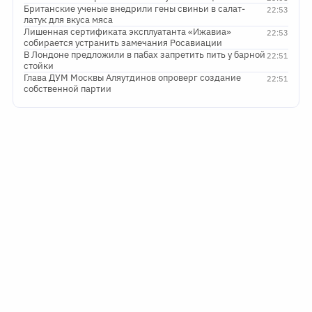
Британские ученые внедрили гены свиньи в салат-
22:53
латук для вкуса мяса
Лишенная сертификата эксплуатанта «Ижавиа»
22:53
собирается устранить замечания Росавиации
В Лондоне предложили в пабах запретить пить у барной
22:51
стойки
Глава ДУМ Москвы Аляутдинов опроверг создание
22:51
собственной партии