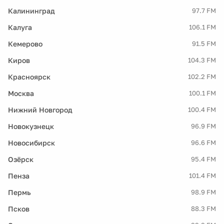
Калининград
97.7 FM
Калуга
106.1 FM
Кемерово
91.5 FM
Киров
104.3 FM
Красноярск
102.2 FM
Москва
100.1 FM
Нижний Новгород
100.4 FM
Новокузнецк
96.9 FM
Новосибирск
96.6 FM
Озёрск
95.4 FM
Пенза
101.4 FM
Пермь
98.9 FM
Псков
88.3 FM