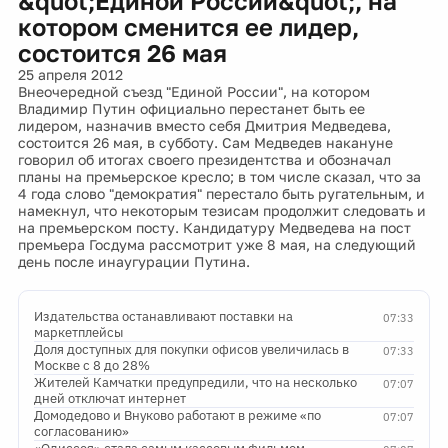
&quot;Единой России&quot;, на
котором сменится ее лидер,
состоится 26 мая
25 апреля 2012
Внеочередной съезд "Единой России", на котором
Владимир Путин официально перестанет быть ее
лидером, назначив вместо себя Дмитрия Медведева,
состоится 26 мая, в субботу. Сам Медведев накануне
говорил об итогах своего президентства и обозначал
планы на премьерское кресло; в том числе сказал, что за
4 года слово "демократия" перестало быть ругательным, и
намекнул, что некоторым тезисам продолжит следовать и
на премьерском посту. Кандидатуру Медведева на пост
премьера Госдума рассмотрит уже 8 мая, на следующий
день после инаугурации Путина.
Издательства останавливают поставки на
07:33
маркетплейсы
Доля доступных для покупки офисов увеличилась в
07:33
Москве с 8 до 28%
Жителей Камчатки предупредили, что на несколько
07:07
дней отключат интернет
Домодедово и Внуково работают в режиме «по
07:07
согласованию»