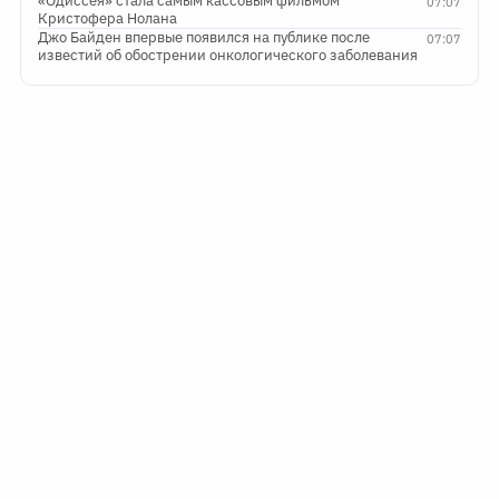
«Одиссея» стала самым кассовым фильмом
07:07
Кристофера Нолана
Джо Байден впервые появился на публике после
07:07
известий об обострении онкологического заболевания