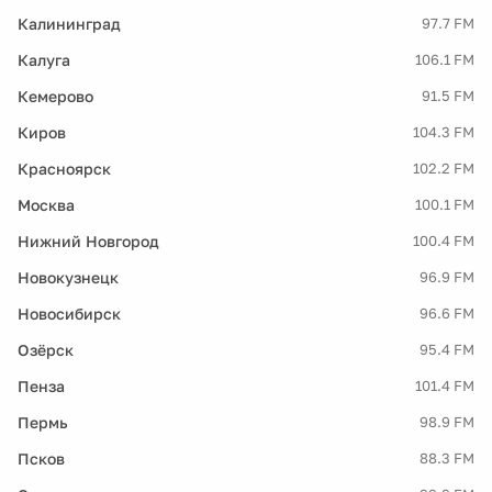
Калининград
97.7 FM
Калуга
106.1 FM
Кемерово
91.5 FM
Киров
104.3 FM
Красноярск
102.2 FM
Москва
100.1 FM
Нижний Новгород
100.4 FM
Новокузнецк
96.9 FM
Новосибирск
96.6 FM
Озёрск
95.4 FM
Пенза
101.4 FM
Пермь
98.9 FM
Псков
88.3 FM