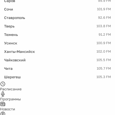
Саров
99.9 FM
Сочи
101.9 FM
Ставрополь
92.6 FM
Тверь
103.8 FM
Тюмень
91.2 FM
Усинск
100.9 FM
Ханты-Мансийск
102.0 FM
Чайковский
105.5 FM
Чита
105.7 FM
Шерегеш
105.3 FM
Расписание
Программы
Новости