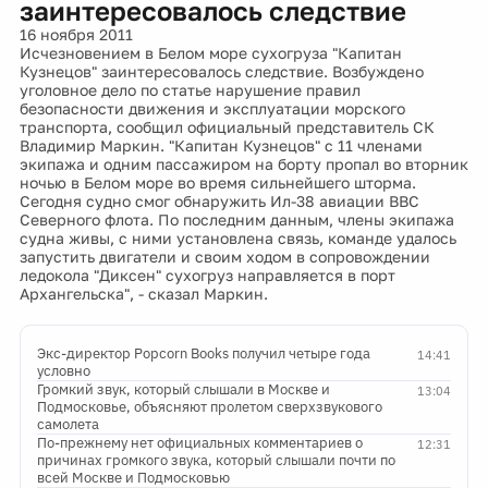
заинтересовалось следствие
16 ноября 2011
Исчезновением в Белом море сухогруза "Капитан
Кузнецов" заинтересовалось следствие. Возбуждено
уголовное дело по статье нарушение правил
безопасности движения и эксплуатации морского
транспорта, сообщил официальный представитель СК
Владимир Маркин. "Капитан Кузнецов" с 11 членами
экипажа и одним пассажиром на борту пропал во вторник
ночью в Белом море во время сильнейшего шторма.
Сегодня судно смог обнаружить Ил-38 авиации ВВС
Северного флота. По последним данным, члены экипажа
судна живы, с ними установлена связь, команде удалось
запустить двигатели и своим ходом в сопровождении
ледокола "Диксен" сухогруз направляется в порт
Архангельска", - сказал Маркин.
Экс-директор Popcorn Books получил четыре года
14:41
условно
Громкий звук, который слышали в Москве и
13:04
Подмосковье, объясняют пролетом сверхзвукового
самолета
По-прежнему нет официальных комментариев о
12:31
причинах громкого звука, который слышали почти по
всей Москве и Подмосковью