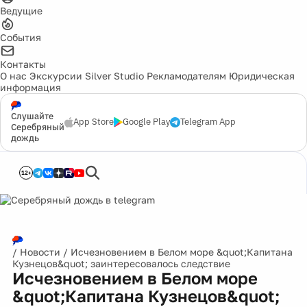
Ведущие
События
Контакты
О нас
Экскурсии
Silver Studio
Рекламодателям
Юридическая
информация
Слушайте
App Store
Google Play
Telegram App
Серебряный
дождь
12+
/
Новости
/
Исчезновением в Белом море &quot;Капитана
Кузнецов&quot; заинтересовалось следствие
Исчезновением в Белом море
&quot;Капитана Кузнецов&quot;