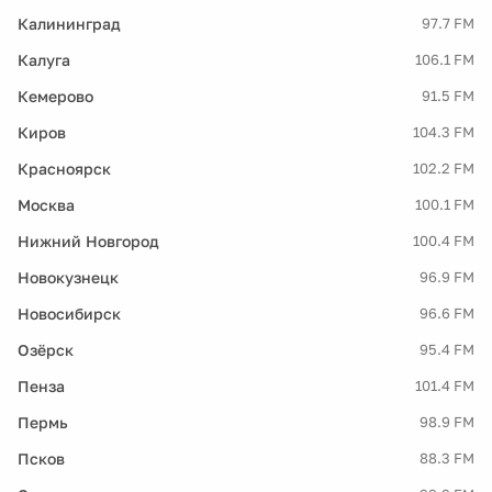
Калининград
97.7 FM
Калуга
106.1 FM
Кемерово
91.5 FM
Киров
104.3 FM
Красноярск
102.2 FM
Москва
100.1 FM
Нижний Новгород
100.4 FM
Новокузнецк
96.9 FM
Новосибирск
96.6 FM
Озёрск
95.4 FM
Пенза
101.4 FM
Пермь
98.9 FM
Псков
88.3 FM