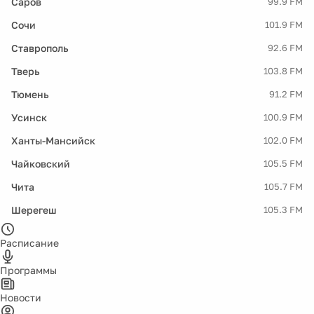
Саров
99.9 FM
Сочи
101.9 FM
Ставрополь
92.6 FM
Тверь
103.8 FM
Тюмень
91.2 FM
Усинск
100.9 FM
Ханты-Мансийск
102.0 FM
Чайковский
105.5 FM
Чита
105.7 FM
Шерегеш
105.3 FM
Расписание
Программы
Новости