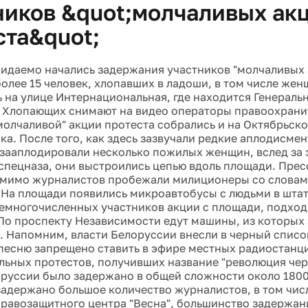
ников &quot;молчаливых ак
ста&quot;
идаемо начались задержания участников "молчаливых 
олее 15 человек, хлопавших в ладоши, в том числе же
 на улице Интернациональная, где находится Генераль
 Хлопающих снимают на видео операторы правоохрани
молчаливой" акции протеста собрались и на Октябрьск
ка. После того, как здесь зазвучали редкие аплодисмен
 зааплодировали несколько пожилых женщин, вслед за 
спецназа, они выстроились цепью вдоль площади. Пресс
 мимо журналистов пробежали милиционеры со словами:
. На площади появились микроавтобусы с людьми в шта
емногочисленных участников акции с площади, подход
По проспекту Независимости едут машины, из которых 
. Напомним, власти Белоруссии внесли в черный спис
песню запрещено ставить в эфире местных радиостанци
льных протестов, получивших название "революция че
лоруссии было задержано в общей сложности около 180
задержано большое количество журналистов, в том чис
равозащитного центра "Весна", большинство задержан