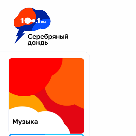
Москва 100.1 FM
Апатиты
Астрахань
Волгоград
Вологда
Екатеринбург
Иваново
Казань
Калининград
Калуга