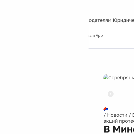
События
Контакты
О нас
Экскурсии
Silver Studio
Рекламодателям
Юридиче
Слушайте
App Store
Google Play
Telegram App
Серебряный
дождь
12+
Реклама
/
Новости
/
акций проте
В Мин