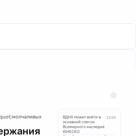
&quot;молчаливых
ВДНХ может войти в
23:05
основной список
Всемирного наследия
держания
ЮНЕСКО