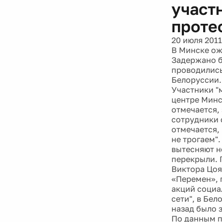
участ
проте
20 июля 2011
В Минске ож
Задержано б
проводились
Белоруссии.
Участники "
центре Минс
отмечается,
сотрудники 
отмечается,
не трогаем"
вытесняют н
перекрыли. 
Виктора Цоя
«Перемен», 
акций социа
сети", в Бе
назад было 
По данным п