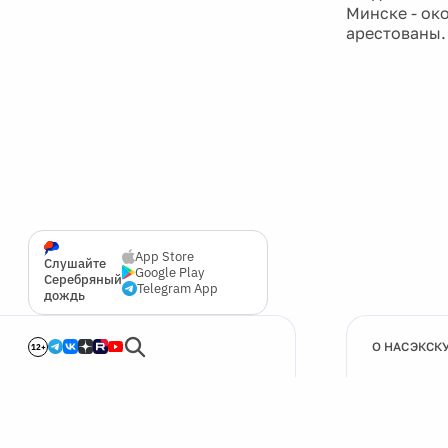
Минске - ок
арестованы.
App Store
Слушайте
Google Play
Серебряный
Telegram App
дождь
О НАС
ЭКСК
12+