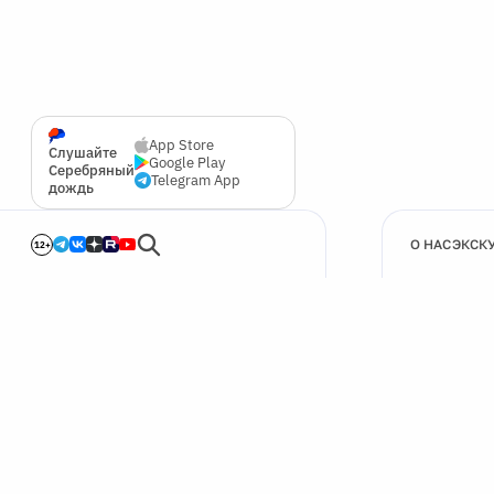
App Store
Слушайте
Google Play
Серебряный
Telegram App
дождь
О НАС
ЭКСК
12+