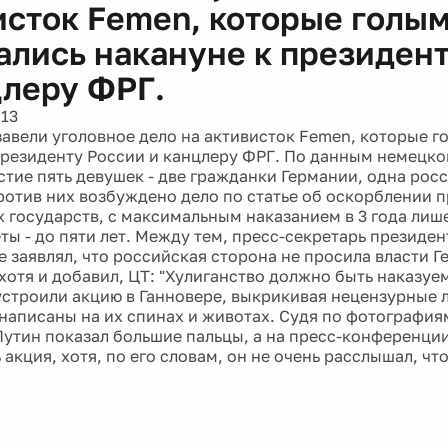
исток Femen, которые голы
ались накануне к президен
цлеру ФРГ.
013
завели уголовное дело на активисток Femen, которые 
президенту России и канцлеру ФРГ. По данным немецко
стие пять девушек - две гражданки Германии, одна росс
ротив них возбуждено дело по статье об оскорблении 
 государств, с максимальным наказанием в 3 года лише
еты - до пяти лет. Между тем, пресс-секретарь президе
е заявлял, что российская сторона не просила власти Г
 хотя и добавил, ЦТ: "Хулиганство должно быть наказуе
устроили акцию в Ганновере, выкрикивая нецензурные л
написаны на их спинах и животах. Судя по фотография
Путин показал большие пальцы, а на пресс-конференции
акция, хотя, по его словам, он не очень расслышал, чт