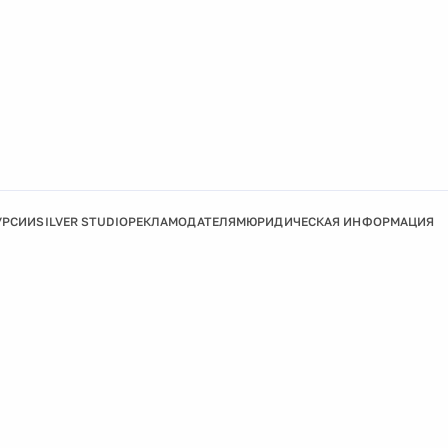
УРСИИ
SILVER STUDIO
РЕКЛАМОДАТЕЛЯМ
ЮРИДИЧЕСКАЯ ИНФОРМАЦИЯ