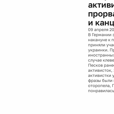
актив
прорв
и кан
09 апреля 2
В Германии 
накануне к 
приняли уча
украинки. П
иностранных
случае клев
Песков ране
активисток,
активистки 
фразы были 
оторопела, 
понравилась 