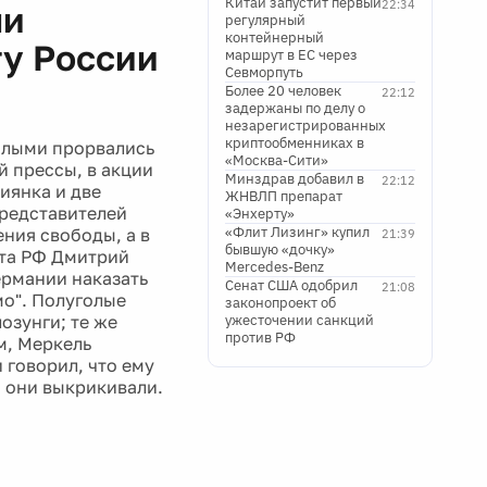
Китай запустит первый
22:34
ми
регулярный
контейнерный
ту России
маршрут в ЕС через
Севморпуть
Более 20 человек
22:12
задержаны по делу о
незарегистрированных
криптообменниках в
голыми прорвались
«Москва-Сити»
й прессы, в акции
Минздрав добавил в
22:12
иянка и две
ЖНВЛП препарат
представителей
«Энхерту»
«Флит Лизинг» купил
ния свободы, а в
21:39
бывшую «дочку»
нта РФ Дмитрий
Mercedes-Benz
ермании наказать
Сенат США одобрил
21:08
мо". Полуголые
законопроект об
озунги; те же
ужесточении санкций
против РФ
м, Меркель
 говорил, что ему
о они выкрикивали.