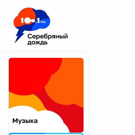
Москва 100.1 FM
Апатиты
Астрахань
Волгоград
Вологда
Екатеринбург
Иваново
Казань
Калининград
Калуга