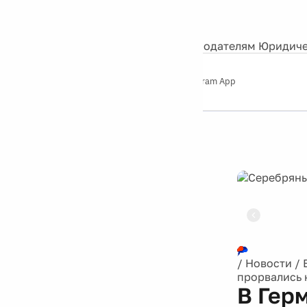
События
Контакты
О нас
Экскурсии
Silver Studio
Рекламодателям
Юридиче
Слушайте
App Store
Google Play
Telegram App
Серебряный
дождь
12+
Реклама
/
Новости
/
прорвались 
В Гер