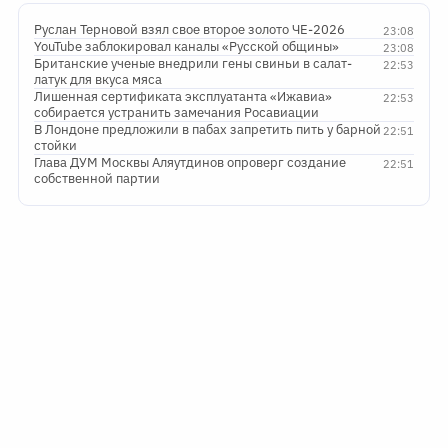
Руслан Терновой взял свое второе золото ЧЕ-2026
23:08
YouTube заблокировал каналы «Русской общины»
23:08
Британские ученые внедрили гены свиньи в салат-
22:53
латук для вкуса мяса
Лишенная сертификата эксплуатанта «Ижавиа»
22:53
собирается устранить замечания Росавиации
В Лондоне предложили в пабах запретить пить у барной
22:51
стойки
Глава ДУМ Москвы Аляутдинов опроверг создание
22:51
собственной партии