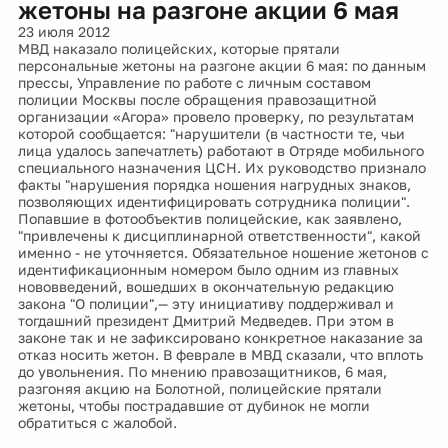
жетоны на разгоне акции 6 мая
23 июля 2012
МВД наказало полицейских, которые прятали
персональные жетоны на разгоне акции 6 мая: по данным
прессы, Управление по работе с личным составом
полиции Москвы после обращения правозащитной
организации «Агора» провело проверку, по результатам
которой сообщается: "нарушители (в частности те, чьи
лица удалось запечатлеть) работают в Отряде мобильного
специального назначения ЦСН. Их руководство признало
факты "нарушения порядка ношения нагрудных знаков,
позволяющих идентифицировать сотрудника полиции".
Попавшие в фотообъектив полицейские, как заявлено,
"привлечены к дисциплинарной ответственности", какой
именно - не уточняется. Обязательное ношение жетонов с
идентификационным номером было одним из главных
нововведений, вошедших в окончательную редакцию
закона "О полиции",— эту инициативу поддерживал и
тогдашний президент Дмитрий Медведев. При этом в
законе так и не зафиксировано конкретное наказание за
отказ носить жетон. В феврале в МВД сказали, что вплоть
до увольнения. По мнению правозащитников, 6 мая,
разгоняя акцию на Болотной, полицейские прятали
жетоны, чтобы пострадавшие от дубинок не могли
обратиться с жалобой.