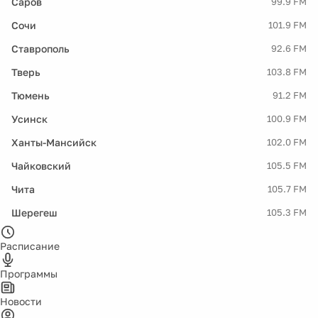
Саров
99.9 FM
Сочи
101.9 FM
Ставрополь
92.6 FM
Тверь
103.8 FM
Тюмень
91.2 FM
Усинск
100.9 FM
Ханты-Мансийск
102.0 FM
Чайковский
105.5 FM
Чита
105.7 FM
Шерегеш
105.3 FM
Расписание
Программы
Новости