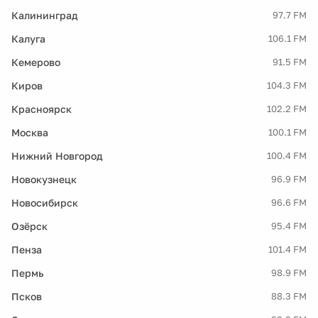
Калининград
97.7 FM
Калуга
106.1 FM
Кемерово
91.5 FM
Киров
104.3 FM
Красноярск
102.2 FM
Москва
100.1 FM
Нижний Новгород
100.4 FM
Новокузнецк
96.9 FM
Новосибирск
96.6 FM
Озёрск
95.4 FM
Пенза
101.4 FM
Пермь
98.9 FM
Псков
88.3 FM