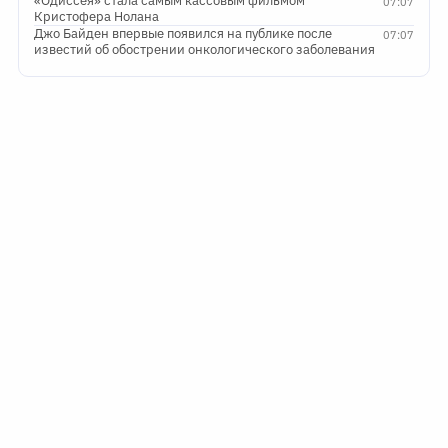
«Одиссея» стала самым кассовым фильмом
07:07
Кристофера Нолана
Джо Байден впервые появился на публике после
07:07
известий об обострении онкологического заболевания