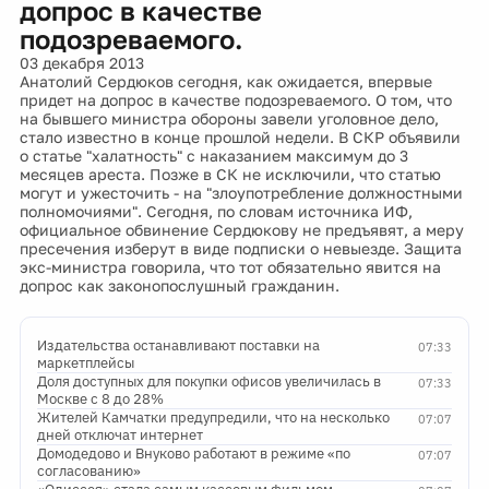
допрос в качестве
подозреваемого.
03 декабря 2013
Анатолий Сердюков сегодня, как ожидается, впервые
придет на допрос в качестве подозреваемого. О том, что
на бывшего министра обороны завели уголовное дело,
стало известно в конце прошлой недели. В СКР объявили
о статье "халатность" с наказанием максимум до 3
месяцев ареста. Позже в СК не исключили, что статью
могут и ужесточить - на "злоупотребление должностными
полномочиями". Сегодня, по словам источника ИФ,
официальное обвинение Сердюкову не предъявят, а меру
пресечения изберут в виде подписки о невыезде. Защита
экс-министра говорила, что тот обязательно явится на
допрос как законопослушный гражданин.
Издательства останавливают поставки на
07:33
маркетплейсы
Доля доступных для покупки офисов увеличилась в
07:33
Москве с 8 до 28%
Жителей Камчатки предупредили, что на несколько
07:07
дней отключат интернет
Домодедово и Внуково работают в режиме «по
07:07
согласованию»